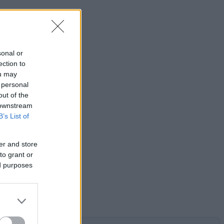
sonal or
ection to
ou may
 personal
out of the
 downstream
B’s List of
er and store
to grant or
ed purposes