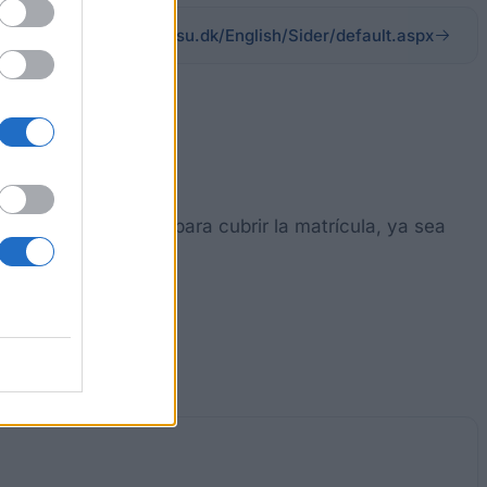
su.dk/English/Sider/default.aspx
ca de hasta 2 años para cubrir la matrícula, ya sea