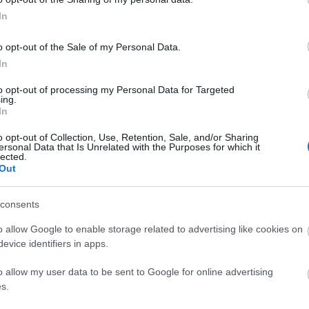
iginal
haga clic aquí
In
o opt-out of the Sale of my Personal Data.
In
to opt-out of processing my Personal Data for Targeted
ing.
cholarships for study abro
In
o opt-out of Collection, Use, Retention, Sale, and/or Sharing
ersonal Data that Is Unrelated with the Purposes for which it
lected.
Out
consents
o allow Google to enable storage related to advertising like cookies on
evice identifiers in apps.
PROGRAM
o allow my user data to be sent to Google for online advertising
Scholarships for study a
s.