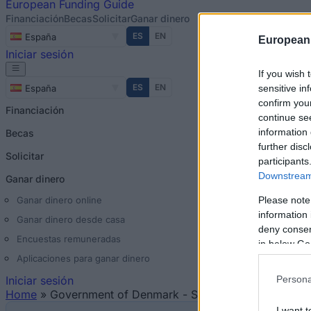
European
Funding Guide
Financiación
Becas
Solicitar
Ganar dinero
ES
EN
España
European
Iniciar sesión
If you wish 
ES
EN
sensitive in
España
confirm you
Financiación
continue se
information 
Becas
further disc
Solicitar
participants
Downstream 
Ganar dinero
Please note
Ganar dinero online
information 
Ganar dinero desde casa
deny consent
Encuestas remuneradas
in below Go
Aplicaciones para ganar dinero
Iniciar sesión
Persona
Home
»
Government of Denmark - Scholarships for study
I want t