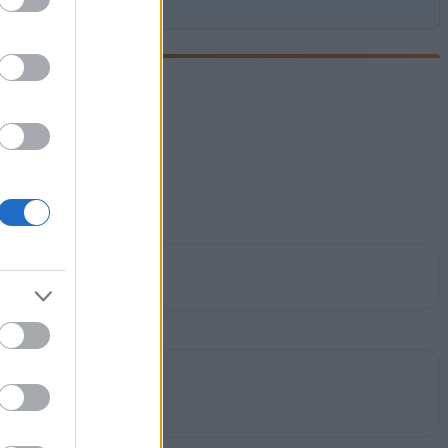
ad
broad