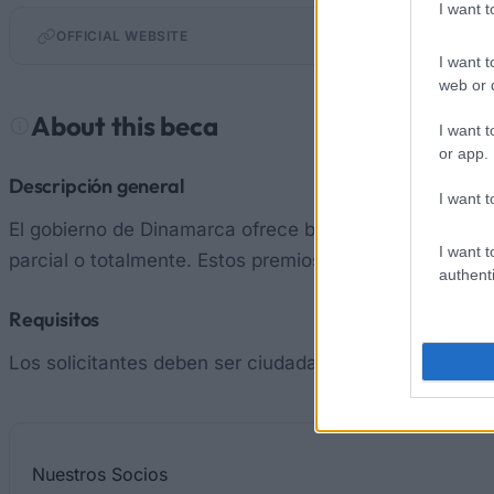
I want 
OFFICIAL WEBSITE
I want t
web or d
About this beca
I want t
or app.
Descripción general
I want t
El gobierno de Dinamarca ofrece becas para estudiar en
I want t
parcial o totalmente. Estos premios son para programa
authenti
Requisitos
Los solicitantes deben ser ciudadanos daneses.
Nuestros
Socios