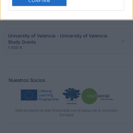
CONFIRM
CFIS-Polytechnic University of Catalonia - CFIS
Residence Grant
University of Valencia - University of Valencia
Study Grants
1.500 €
Nuestros
Socios
Este proyecto ha sido financiado con el apoyo de la Comisión
Europea