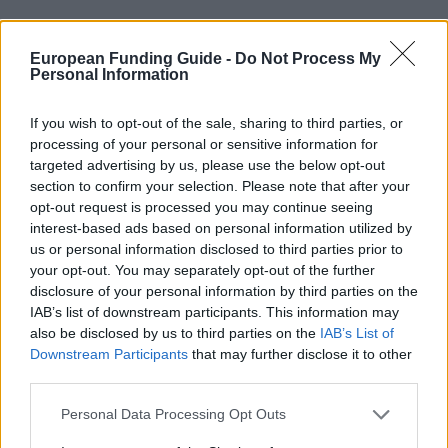
Descripción General
European Funding Guide -
Do Not Process My
La Fundación Villalar-Castilla y León ofrece 7 becas
Personal Information
de investigación para promover el estudio y
If you wish to opt-out of the sale, sharing to third parties, or
conocimiento de la realidad histórica, geográfica,
processing of your personal or sensitive information for
cultural, económica, antropológica, científica,
targeted advertising by us, please use the below opt-out
técnica o de cualquier otro tipo de la Comunidad
section to confirm your selection. Please note that after your
opt-out request is processed you may continue seeing
Autónoma de Castilla y León. Los proyectos de
interest-based ads based on personal information utilized by
investigación serán propuestos por los candidatos
us or personal information disclosed to third parties prior to
sobre temas relacionados con cualquier aspecto de
your opt-out. You may separately opt-out of the further
disclosure of your personal information by third parties on the
la cultura, la literatura, la historia, el patrimonio, el
IAB’s list of downstream participants. This information may
derecho, la ciencia y el arte o cualquier rama del
also be disclosed by us to third parties on the
IAB’s List of
conocimiento para impulsar la identidad única de la
Downstream Participants
that may further disclose it to other
third parties.
Comunidad Autónoma de Castilla y León. La
duración de estos trabajos de investigación es de 9
Please note that this website/app uses one or more Google
Personal Data Processing Opt Outs
services and may gather and store information including but
meses. La cuantía de la beca es de 6.000 € (667 €