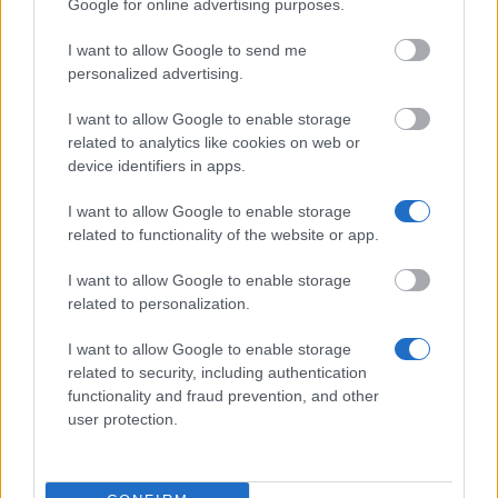
Google for online advertising purposes.
EADA Business School - Central & Eastern European
I want to allow Google to send me
Scholarship MBA
personalized advertising.
I want to allow Google to enable storage
University of Córdoba - Grants to support the
related to analytics like cookies on web or
achievement of International Mention for doctorates
device identifiers in apps.
1.100 €
I want to allow Google to enable storage
related to functionality of the website or app.
SEPI Foundation/Airbus Group - SEPI Foundation-
Airbus Group Master Programme
I want to allow Google to enable storage
920 €
related to personalization.
I want to allow Google to enable storage
Romanillos Foundation - Scholarships for low-
related to security, including authentication
income students
functionality and fraud prevention, and other
user protection.
Ramon Llull University-ESDi - Grants for Students
Undergoing Unforeseen Economic Circumstances