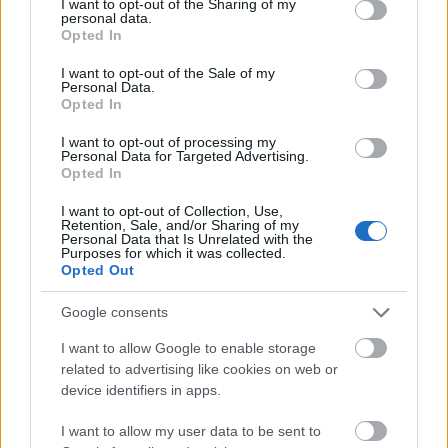
not limited to your visit or usage behaviour. You may click to
I want to opt-out of the Sharing of my
mensuales).
personal data.
grant or deny consent to Google and its third-party tags to
Opted In
use your data for below specified purposes in below Google
Requisitos
consent section.
I want to opt-out of the Sale of my
Personal Data.
Opted In
Los solicitantes deben contar un título de Grado o
Máster.
I want to opt-out of processing my
Personal Data for Targeted Advertising.
Opted In
I want to opt-out of Collection, Use,
Application deadline
Retention, Sale, and/or Sharing of my
Personal Data that Is Unrelated with the
Purposes for which it was collected.
10.03
Opted Out
Google consents
Becas similares
I want to allow Google to enable storage
related to advertising like cookies on web or
device identifiers in apps.
Universia Foundation - Master Scholarships for the
Garrigues Centre of Studies
I want to allow my user data to be sent to