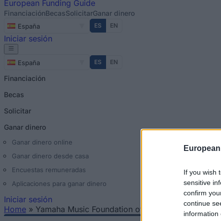
European
Funding Guide
Financiación
Becas
Solicitar
Ganar dinero
ES
EN
España
Iniciar sesión
ES
EN
España
Financiación
Becas
Solicitar
Ganar dinero
Ganar dinero online
European
Ganar dinero desde casa
Encuestas remuneradas
If you wish 
sensitive in
Aplicaciones para ganar dinero
confirm you
Iniciar sesión
continue se
Home
»
Yamaha Music Foundation of Europe - Yamaha Mu
information 