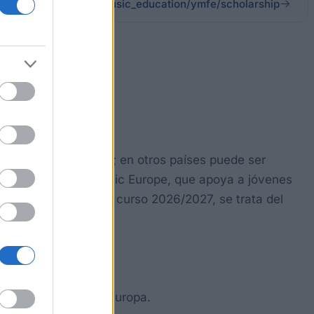
es.yamaha.com/es/music_education/ymfe/scholarship
anda es de 2.000 EUR; en otros países puede ser
 Fundación Yamaha Music Europe, que apoya a jóvenes
specialidad. Para el curso 2026/2027, se trata del
ica reconocidos en Europa.