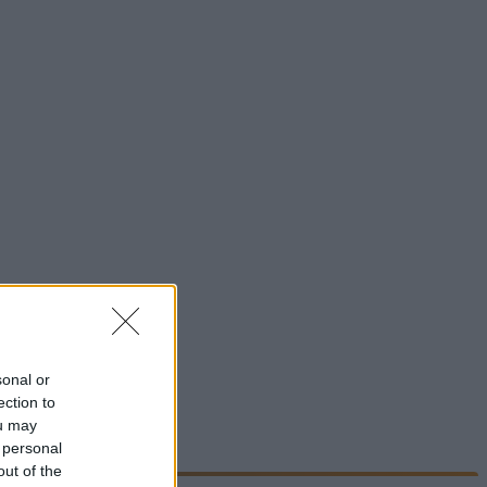
sonal or
ection to
ou may
 personal
out of the