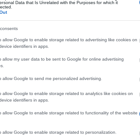
ersonal Data that Is Unrelated with the Purposes for which it
lected.
Out
consents
o allow Google to enable storage related to advertising like cookies on
evice identifiers in apps.
o allow my user data to be sent to Google for online advertising
s.
dad exacta depende de tu país: en el Reino Unido e Irl
to allow Google to send me personalized advertising.
 que te ayude con tus estudios. La ayuda la concede la
da año, la beca se concede para un instrumento o una e
o allow Google to enable storage related to analytics like cookies on
tudiantes de 33 países europeos.
evice identifiers in apps.
o allow Google to enable storage related to functionality of the website
la de música, un conservatorio o una academia de mús
o allow Google to enable storage related to personalization.