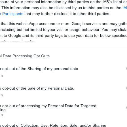
losure of your personal information by third parties on the IAB’s list of
. This information may also be disclosed by us to third parties on the
IA
Participants
that may further disclose it to other third parties.
f Europe - Yamaha Music F
 that this website/app uses one or more Google services and may gath
including but not limited to your visit or usage behaviour. You may click 
 to Google and its third-party tags to use your data for below specifi
ogle consent section.
l Data Processing Opt Outs
o opt-out of the Sharing of my personal data.
In
o opt-out of the Sale of my Personal Data.
In
PROGRAM
to opt-out of processing my Personal Data for Targeted
Yamaha Music Foundation
ing.
In
o opt-out of Collection, Use, Retention, Sale, and/or Sharing