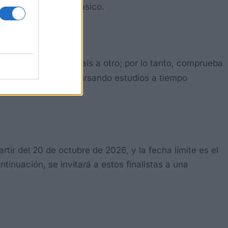
ialidad de piano clásico.
 25 años o menos.
 ligeramente de un país a otro; por lo tanto, comprueba
bril de 2001 y estar cursando estudios a tiempo
rtir del 20 de octubre de 2026, y la fecha límite es el
inuación, se invitará a estos finalistas a una