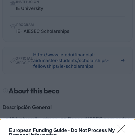
INSTITUCIÓN
facts
IE University
PROGRAM
IE- AIESEC Scholarships
Http://www.ie.edu/financial-
OFFICIAL
aid/master-students/scholarships-
WEBSITE
fellowships/ie-scholarships
About this beca
Descripción General
La IE University ofrece las Becas AIESEC para todas
las regiones y en particular: Stichting AIESEC
European Funding Guide -
Do Not Process My