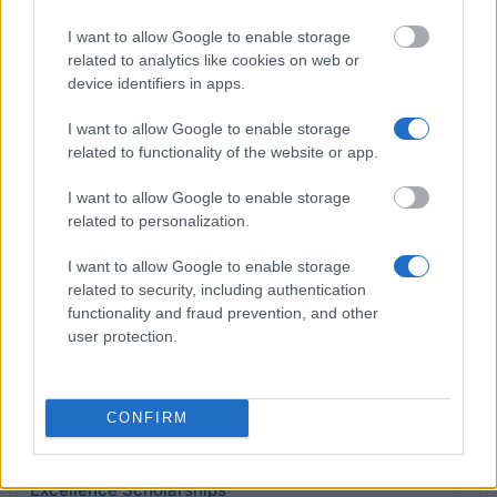
EADA Business School - EU Scholarship MBA
I want to allow Google to enable storage
related to analytics like cookies on web or
EADA Business School - Central & Eastern European
device identifiers in apps.
Scholarship MBA
I want to allow Google to enable storage
related to functionality of the website or app.
Province of Valencia - Traineeships at the Archives
of the Province of Valencia
I want to allow Google to enable storage
750 €
related to personalization.
I want to allow Google to enable storage
Congress of Deputies (Spain) - Traineeships for
related to security, including authentication
Graduates in Library and Archival Sciences
functionality and fraud prevention, and other
1.075 €
user protection.
Abat Oliba University - Support for Ongoing Studies
CONFIRM
Autonomous Community of Valencia - Academic
Excellence Scholarships