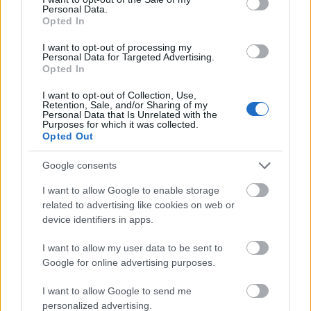
Personal Data.
Opted In
I want to opt-out of processing my
Application deadline
Personal Data for Targeted Advertising.
Opted In
Acutalmente no tenemos ninguna
información sobre el plazo.
I want to opt-out of Collection, Use,
Retention, Sale, and/or Sharing of my
Personal Data that Is Unrelated with the
Purposes for which it was collected.
Opted Out
Becas similares
Google consents
University of Málaga - University of Málaga Master
I want to allow Google to enable storage
Scholarships
related to advertising like cookies on web or
600 €
device identifiers in apps.
I want to allow my user data to be sent to
Abat Oliba University - Grants for Master´s Degree
Google for online advertising purposes.
Studies
I want to allow Google to send me
personalized advertising.