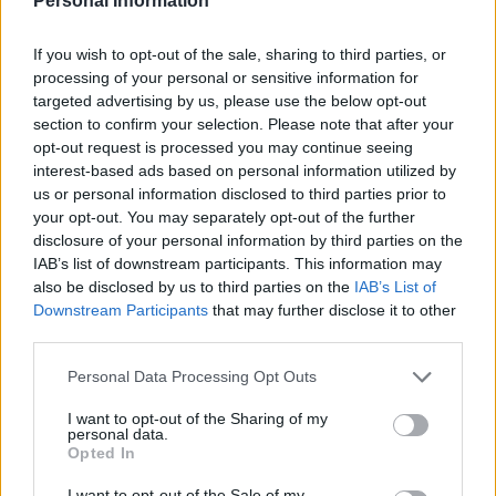
Personal Information
International (20 becas); AIESEC Austria (1 beca);
AIESEC Canada (1 beca); AIESEC Hong Kong (1 beca)
If you wish to opt-out of the sale, sharing to third parties, or
AIESEC Taiwán (1 beca).
processing of your personal or sensitive information for
targeted advertising by us, please use the below opt-out
Las becas cubrirán hasta un 25% del costo de los
section to confirm your selection. Please note that after your
programas: Máster en Gestión, Máster en Finanzas,
opt-out request is processed you may continue seeing
International LLM, Máster en Investigación de
interest-based ads based on personal information utilized by
us or personal information disclosed to third parties prior to
Marcado y Comportamiento del Consumidor, Máster
your opt-out. You may separately opt-out of the further
en Diseño Arquitectónico, Máster en Diseño de
disclosure of your personal information by third parties on the
Espacio de Trabajo, Máster en Medio Visuales,
IAB’s list of downstream participants. This information may
also be disclosed by us to third parties on the
IAB’s List of
Máster en Comunicación Corporativa, Máster en
Downstream Participants
that may further disclose it to other
Relaciones Internacionales y Global MBA.
third parties.
Please note that this website/app uses one or more Google
Personal Data Processing Opt Outs
Requisitos
services and may gather and store information including but
not limited to your visit or usage behaviour. You may click to
I want to opt-out of the Sharing of my
El Comité de Becas evaluará el proceso de admisión,
personal data.
grant or deny consent to Google and its third-party tags to
Opted In
el historial académico, los antecedentes
use your data for below specified purposes in below Google
profesionales y la verificada necesidad económica.
consent section.
I want to opt-out of the Sale of my