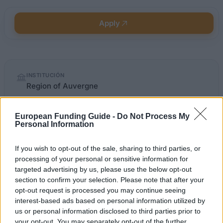
Apply
Quick
INSTITUCIÓN
facts
Region of Auvergne
PROGRAM
European Funding Guide -
Do Not Process My
Leonardo-Audace Mobility Project
Personal Information
If you wish to opt-out of the sale, sharing to third parties, or
processing of your personal or sensitive information for
auvergne.fr/content/projet-
OFFICIAL
targeted advertising by us, please use the below opt-out
WEBSITE
leonardo-mobilite-audace
section to confirm your selection. Please note that after your
opt-out request is processed you may continue seeing
interest-based ads based on personal information utilized by
About this beca
us or personal information disclosed to third parties prior to
your opt-out. You may separately opt-out of the further