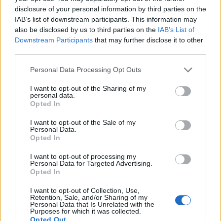
disclosure of your personal information by third parties on the
Descripción general
IAB’s list of downstream participants. This information may
also be disclosed by us to third parties on the
IAB’s List of
La Unión Europea y la región de Auvernia ofrecen
Downstream Participants
that may further disclose it to other
prácticas europeas dos meses a los residentes que
third parties.
se encuentran en el mercado laboral. El objetivo de
Please note that this website/app uses one or more Google
Personal Data Processing Opt Outs
estas colocaciones es facilitar la inserción
services and may gather and store information including but
not limited to your visit or usage behaviour. You may click to
I want to opt-out of the Sharing of my
profesional mediante el desarrollo de habilidades
personal data.
grant or deny consent to Google and its third-party tags to
Opted In
personales, profesionales y intercultural del
use your data for below specified purposes in below Google
participante. El proyecto de movilidad Leonardo-
consent section.
I want to opt-out of the Sale of my
Personal Data.
Audace fondos para gastos de viaje, seguros y
Opted In
alojamiento. También financia salario del participante
I want to opt-out of processing my
al ritmo de un practicante profesional si el sueldo no
Personal Data for Targeted Advertising.
Opted In
es cubierto por Pôle Emploi International. Las
prácticas están disponibles, según un calendario
I want to opt-out of Collection, Use,
Retention, Sale, and/or Sharing of my
definido, en Alemania, España, Hungría, Italia,
Personal Data that Is Unrelated with the
Purposes for which it was collected.
Lituania, Polonia, Portugal, Gran Bretaña y Eslovenia.
Opted Out