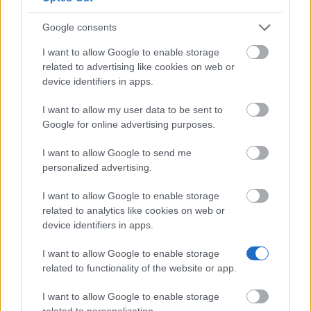
Un mes antes de su partida, los participantes se
Google consents
beneficiarán de una sesión de preparación
pedagógica, lingüística y cultural de tres días.
I want to allow Google to enable storage
related to advertising like cookies on web or
device identifiers in apps.
Requisitos
I want to allow my user data to be sent to
Los solicitantes elegibles deben ser residentes de
Google for online advertising purposes.
Auvernia y un diploma inferior o igual a un bac + 2.
I want to allow Google to send me
Deben estar buscando empleo y ser parte de una de
personalized advertising.
las organizaciones asociadas del proyecto, Pôle
Emploi internacional o una misión de Auvernia. Los
I want to allow Google to enable storage
related to analytics like cookies on web or
solicitantes sin experiencia en viajes extranjeros
device identifiers in apps.
tendrán prioridad. No hay ningún límite de edad para
participar.
I want to allow Google to enable storage
related to functionality of the website or app.
I want to allow Google to enable storage
related to personalization.