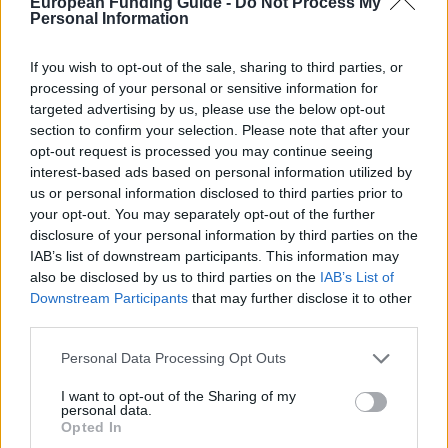
European Funding Guide -
Do Not Process My
PROGRAM
Personal Information
ASA-Programm - Basisprogramm (6 Monate)
If you wish to opt-out of the sale, sharing to third parties, or
CONTACTO
processing of your personal or sensitive information for
k. A.
targeted advertising by us, please use the below opt-out
section to confirm your selection. Please note that after your
opt-out request is processed you may continue seeing
CORREO ELECTRÓNICO
interest-based ads based on personal information utilized by
info@asa-programm.de
us or personal information disclosed to third parties prior to
your opt-out. You may separately opt-out of the further
disclosure of your personal information by third parties on the
asa-
IAB’s list of downstream participants. This information may
OFFICIAL
programm.de/teilnahme/teilprogramme/sued-
also be disclosed by us to third parties on the
IAB’s List of
WEBSITE
nord-programm.html
Downstream Participants
that may further disclose it to other
third parties.
Please note that this website/app uses one or more Google
Personal Data Processing Opt Outs
About this beca
services and may gather and store information including but
not limited to your visit or usage behaviour. You may click to
I want to opt-out of the Sharing of my
personal data.
grant or deny consent to Google and its third-party tags to
Descripción general
Opted In
use your data for below specified purposes in below Google