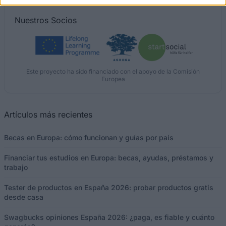
Nuestros
Socios
Este proyecto ha sido financiado con el apoyo de la Comisión
Europea
Artículos más recientes
Becas en Europa: cómo funcionan y guías por país
Financiar tus estudios en Europa: becas, ayudas, préstamos y
trabajo
Tester de productos en España 2026: probar productos gratis
desde casa
Swagbucks opiniones España 2026: ¿paga, es fiable y cuánto