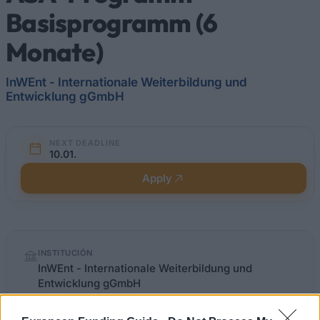
Basisprogramm (6
Monate)
InWEnt - Internationale Weiterbildung und
Entwicklung gGmbH
NEXT DEADLINE
10.01.
Apply
Quick
INSTITUCIÓN
facts
InWEnt - Internationale Weiterbildung und
Entwicklung gGmbH