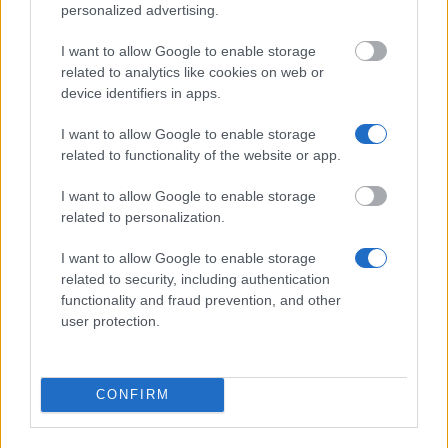
personalized advertising.
recibió, en la altura varía de 205 to1 305 Euros
dependiendo del país.
I want to allow Google to enable storage
related to analytics like cookies on web or
device identifiers in apps.
Requisitos
I want to allow Google to enable storage
En el principio, beca se ofrece a los estudiantes de
related to functionality of the website or app.
todos los campos de estudios. Pero desde una sola
aplicación se refiere a un proyecto específico,
I want to allow Google to enable storage
related to personalization.
habilidades específicas son a menudo necesarias,
según el proyecto respectivo.
I want to allow Google to enable storage
related to security, including authentication
functionality and fraud prevention, and other
user protection.
Application deadline
10.01.
CONFIRM