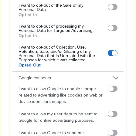
consent section.
I want to opt-out of the Sale of my
El International Training y desarrollo gGmbH (InWEnt)
Personal Data.
w a través de programas de intercambio y becas
Opted In
premios quiere dar a los jóvenes la oportunidad de
I want to opt-out of processing my
Personal Data for Targeted Advertising.
obtener experiencia laboral internacional. Con el
Opted In
programa ASA, los estudiantes tienen la oportunidad
I want to opt-out of Collection, Use,
de hacer una estancia de prácticas en un países de
Retention, Sale, and/or Sharing of my
Personal Data that Is Unrelated with the
África, Asia, América Latina o Europa suroriental. El
Purposes for which it was collected.
Opted Out
programa de norte a sur consta de una pasantía de
tres meses en el extranjero combinada con
Google consents
igualmente larga fase práctica en Alemania. Por lo
I want to allow Google to enable storage
tanto la duración total del programa es de 6 meses.
related to advertising like cookies on web or
El formulario de solicitud de oferta de proyectos
device identifiers in apps.
específicos puede encontrarse en la página web del
I want to allow my user data to be sent to
programa ASA. Los estudiantes recibirán una beca
Google for online advertising purposes.
mensual en la altura de 230-400 Euros dependiendo
I want to allow Google to send me
del país. Además de eso, grandes viajes son también