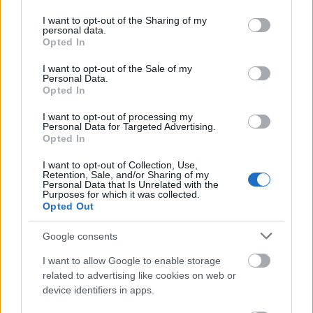
services and may gather and store information including but
not limited to your visit or usage behaviour. You may click to
I want to opt-out of the Sharing of my
english.moe.gov.tw/ct.asp
OFFICIAL WEBSITE
personal data.
grant or deny consent to Google and its third-party tags to
Opted In
use your data for below specified purposes in below Google
consent section.
I want to opt-out of the Sale of my
Personal Data.
About this beca
Opted In
I want to opt-out of processing my
Descripción general:
Personal Data for Targeted Advertising.
Opted In
El Ministerio taiwanés de Educación anima a los
I want to opt-out of Collection, Use,
estudiantes extranjeros para obtener una maestría en
Retention, Sale, and/or Sharing of my
Personal Data that Is Unrelated with the
Taiwán. Se ofrecen becas para el valor de 670 € al
Purposes for which it was collected.
Opted Out
mes. Financiación cubre todo el período normal de 2
años. También se incluyen los gastos de viaje.
Google consents
I want to allow Google to enable storage
Requisitos:
related to advertising like cookies on web or
device identifiers in apps.
La promoción está dirigida a estudiantes que estén