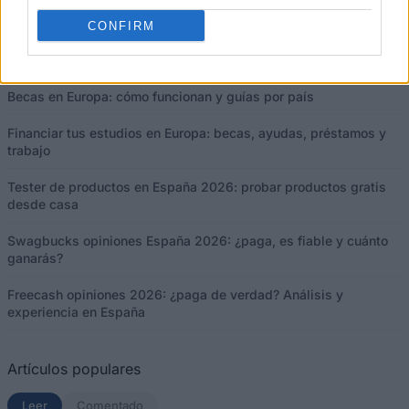
CONFIRM
Artículos más recientes
Becas en Europa: cómo funcionan y guías por país
Financiar tus estudios en Europa: becas, ayudas, préstamos y
trabajo
Tester de productos en España 2026: probar productos gratis
desde casa
Swagbucks opiniones España 2026: ¿paga, es fiable y cuánto
ganarás?
Freecash opiniones 2026: ¿paga de verdad? Análisis y
experiencia en España
Artículos populares
Leer
(solapa activa)
Comentado