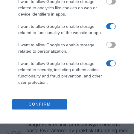
I want to allow Google to enable storage
aldrig att vara långt från stranden och bergen. Låter det
related to analytics like cookies on web or
här som du? Hitta mer information om
Otago University
.
device identifiers in apps.
Eastern Institute of Technology
I want to allow Google to enable storage
related to functionality of the website or app.
Eastern Institute of Technology (EIT) är ett av
de snabbast växande tertiära instituten i Nya
I want to allow Google to enable storage
Zeeland med 10.000 heltids- och
related to personalization.
deltidsstudenter. Etablerat 1974 och statsägt.
Tre campus: Hawke's Bay, Gisborne &
Auckland. Upplev att vara en del av ett livligt lärande
I want to allow Google to enable storage
samhälle i ett av Nya Zeelands högsta tertiära institut. Få
related to security, including authentication
ovärderlig erfarenhet genom att använda våra
functionality and fraud prevention, and other
anläggningar och toppmoderna teknik och få praktisk
user protection.
erfarenhet så att du är redo för arbetslivet. Titta på
hemstad för
Eastern Institute of Technology
för att få
mer information.
CONFIRM
Otago Polytechnic
Otago Polytechnic är en av Nya Zeelands
bästa leverantörer av praktisk utbildning med