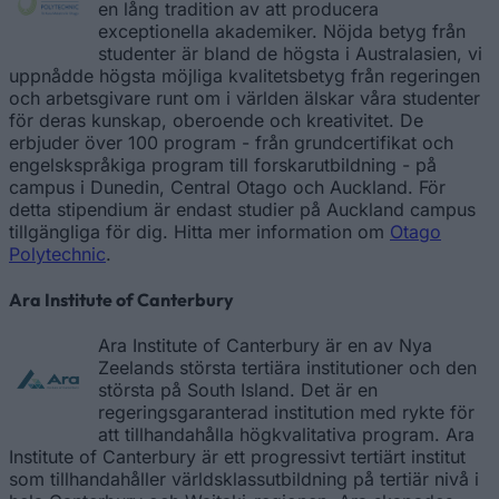
en lång tradition av att producera
exceptionella akademiker. Nöjda betyg från
studenter är bland de högsta i Australasien, vi
uppnådde högsta möjliga kvalitetsbetyg från regeringen
och arbetsgivare runt om i världen älskar våra studenter
för deras kunskap, oberoende och kreativitet. De
erbjuder över 100 program - från grundcertifikat och
engelskspråkiga program till forskarutbildning - på
campus i Dunedin, Central Otago och Auckland. För
detta stipendium är endast studier på Auckland campus
tillgängliga för dig. Hitta mer information om
Otago
Polytechnic
.
Ara Institute of Canterbury
Ara Institute of Canterbury är en av Nya
Zeelands största tertiära institutioner och den
största på South Island. Det är en
regeringsgaranterad institution med rykte för
att tillhandahålla högkvalitativa program. Ara
Institute of Canterbury är ett progressivt tertiärt institut
som tillhandahåller världsklassutbildning på tertiär nivå i