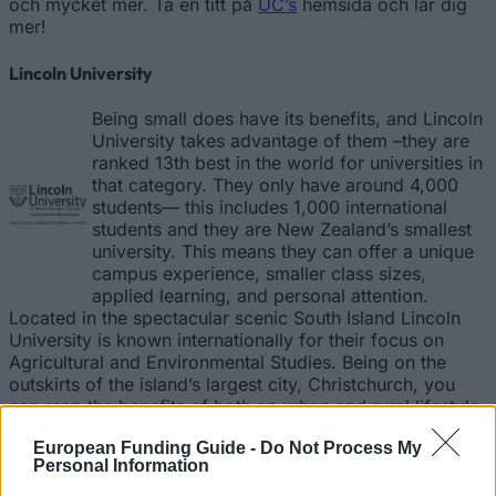
och mycket mer. Ta en titt på
UC’s
hemsida och lär dig
mer!
Lincoln University
Being small does have its benefits, and Lincoln
University takes advantage of them –they are
ranked 13th best in the world for universities in
that category. They only have around 4,000
students— this includes 1,000 international
students and they are New Zealand’s smallest
university. This means they can offer a unique
campus experience, smaller class sizes,
applied learning, and personal attention.
Located in the spectacular scenic South Island Lincoln
University is known internationally for their focus on
Agricultural and Environmental Studies. Being on the
outskirts of the island’s largest city, Christchurch, you
can reap the benefits of both an urban and rural lifestyle-
you can ski and surf, and everything in between. Check
European Funding Guide -
Do Not Process My
out the website
Lincoln University
.
Personal Information