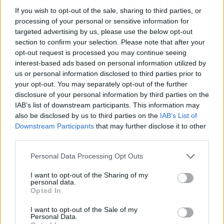
Victoria University of Wellington
If you wish to opt-out of the sale, sharing to third parties, or
Victoria University of Wellington är Nya
processing of your personal or sensitive information for
Zeelands mest internationella universitet med
targeted advertising by us, please use the below opt-out
22 000 studenter inklusive 3 000 studenter från
section to confirm your selection. Please note that after your
över 100 länder. Victoria är känt för sina
opt-out request is processed you may continue seeing
forskningsprogram av hög kaliber, det verkliga
interest-based ads based on personal information utilized by
internationella samfundet och dess främsta läge
us or personal information disclosed to third parties prior to
i Nya Zeelands huvudstad. Du kommer att vara
your opt-out. You may separately opt-out of the further
i Nya Zeelands kreativa hjärta och lär dig av Victorias
disclosure of your personal information by third parties on the
världsklasslärare. Wellington är också landets
IAB’s list of downstream participants. This information may
kulturhuvudstad. Konst, musik, cafésamhälle och en hel
also be disclosed by us to third parties on the
IAB’s List of
värld av kreativitet packas alla in i en kompakt, livlig och
Downstream Participants
that may further disclose it to other
vänlig stad, märkt världens coolaste lilla huvudstad av
third parties.
Lonely Planet. Lär dig mer om
Victoria University
.
Please note that this website/app uses one or more Google
Personal Data Processing Opt Outs
AUT - Auckland University of Technology
services and may gather and store information including but
not limited to your visit or usage behaviour. You may click to
I want to opt-out of the Sharing of my
AUT - Auckland University of Technology är
personal data.
grant or deny consent to Google and its third-party tags to
Opted In
ett modernt och livfullt universitet beläget i
use your data for below specified purposes in below Google
hjärtat av Auckland, Nya Zeelands största stad.
consent section.
I want to opt-out of the Sale of my
Med mer än 26 000 studenter och 4 000
Personal Data.
internationella från 90+ länder är Auckland