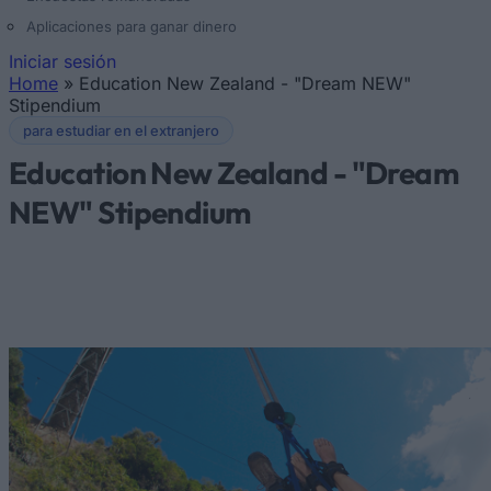
Aplicaciones para ganar dinero
Iniciar sesión
Home
»
Education New Zealand - "Dream NEW"
Se encuentra usted aquí
Stipendium
para estudiar en el extranjero
Education New Zealand - "Dream
NEW" Stipendium