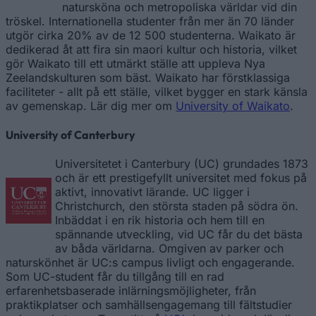
natursköna och metropoliska världar vid din
tröskel. Internationella studenter från mer än 70 länder
utgör cirka 20% av de 12 500 studenterna. Waikato är
dedikerad åt att fira sin maori kultur och historia, vilket
gör Waikato till ett utmärkt ställe att uppleva Nya
Zeelandskulturen som bäst. Waikato har förstklassiga
faciliteter - allt på ett ställe, vilket bygger en stark känsla
av gemenskap. Lär dig mer om
University of Waikato
.
University of Canterbury
Universitetet i Canterbury (UC) grundades 1873
och är ett prestigefyllt universitet med fokus på
aktivt, innovativt lärande. UC ligger i
Christchurch, den största staden på södra ön.
Inbäddat i en rik historia och hem till en
spännande utveckling, vid UC får du det bästa
av båda världarna. Omgiven av parker och
naturskönhet är UC:s campus livligt och engagerande.
Som UC-student får du tillgång till en rad
erfarenhetsbaserade inlärningsmöjligheter, från
praktikplatser och samhällsengagemang till fältstudier