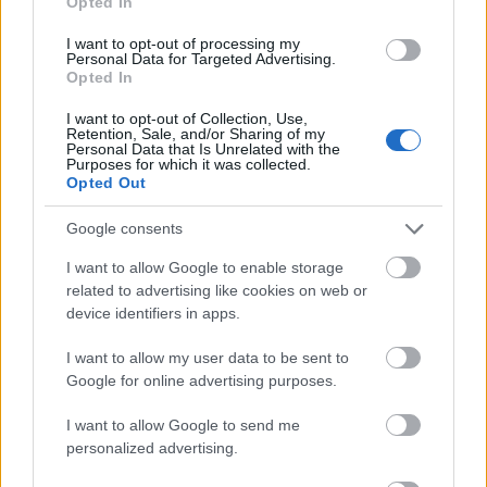
Opted In
University of Technology det näst största Nya
Zeeländska universitet som är känt för sitt
I want to opt-out of processing my
Personal Data for Targeted Advertising.
stora campusliv och innovativa program på
Opted In
campus. Den har tre campus i Auckland, är utrustad med
de bästa faciliteter och interaktiva klassrum. Universitetet
I want to opt-out of Collection, Use,
erbjuder mer än 250 studieprogram, utmärkt studentstöd
Retention, Sale, and/or Sharing of my
och en unik och rolig studieupplevelse. Hitta mer
Personal Data that Is Unrelated with the
Purposes for which it was collected.
information om
AUT - Auckland University of
Opted Out
Technology
.
Google consents
University of Otago
I want to allow Google to enable storage
University of Otago i Dunedin är Nya Zeelands
related to advertising like cookies on web or
äldsta universitet och är känt för sitt livliga
device identifiers in apps.
studentliv och sin kultur. Denna universitetsstad
har mycket att erbjuda internationella studenter,
I want to allow my user data to be sent to
med en unik miljö och flexibla program. Otagos
Google for online advertising purposes.
utmärkta akademiska rykte, undervisande
personal i världsklass, stark forskningskultur
I want to allow Google to send me
och aktiv campus livsstil lockar högt begåvade och
personalized advertising.
kreativa studenter från Nya Zeeland och från hela
världen. På plats i söder på den södra ön kommer du