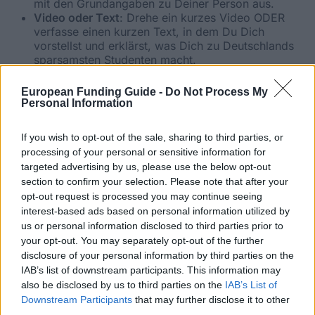
mit den Grundangaben zu Deiner Person aus.
Video oder Text
: Drehe ein kurzes Video ODER
verfasse einen kurzen Text, in dem Du Dich
vorstellst und erklärst, was Dich zu Deutschlands
sparsamsten Studenten macht.
Dein Video kannst Du auf jedem Videoportal (z. B.
Youtube, Vimeo) hochladen. Der Link zum Video
European Funding Guide -
Do Not Process My
muss im Bewerbungsbogen angegeben werden und
Personal Information
direkt kopierbar sein
.
Schicke uns den
unterschriebenen
If you wish to opt-out of the sale, sharing to third parties, or
Bewerbungsbogen
an
stipendium@sparheld.de
processing of your personal or sensitive information for
oder lade ihn auf
www.sparheld.de/stipendium
im
targeted advertising by us, please use the below opt-out
Bereich "Mitmachen" hoch.
section to confirm your selection. Please note that after your
Der Anhang darf
maximal 2 MB
groß sein.
opt-out request is processed you may continue seeing
interest-based ads based on personal information utilized by
Bewerbungstermine
us or personal information disclosed to third parties prior to
your opt-out. You may separately opt-out of the further
disclosure of your personal information by third parties on the
Es gilt folgender Bewerbungsschluss:
IAB’s list of downstream participants. This information may
30.09.2017
Plazo:
also be disclosed by us to third parties on the
IAB’s List of
Downstream Participants
that may further disclose it to other
third parties.