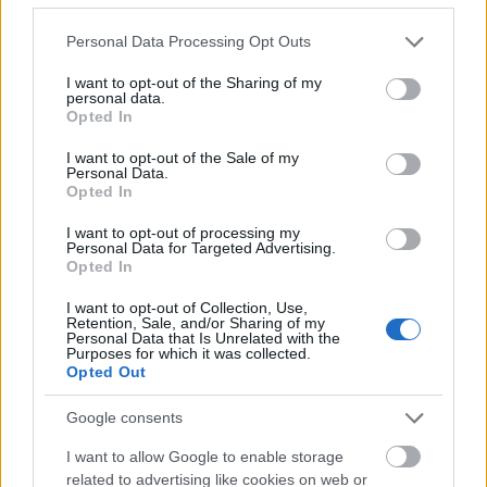
Please note that this website/app uses one or more Google
Personal Data Processing Opt Outs
Envíanos tus comentarios sobre esta información
services and may gather and store information including but
not limited to your visit or usage behaviour. You may click to
I want to opt-out of the Sharing of my
personal data.
grant or deny consent to Google and its third-party tags to
Opted In
use your data for below specified purposes in below Google
Nuestros
Socios
consent section.
I want to opt-out of the Sale of my
Personal Data.
Opted In
I want to opt-out of processing my
Personal Data for Targeted Advertising.
Este proyecto ha sido financiado con el apoyo de la Comisión
Opted In
Europea
I want to opt-out of Collection, Use,
Retention, Sale, and/or Sharing of my
Personal Data that Is Unrelated with the
Artículos más recientes
Purposes for which it was collected.
Opted Out
Becas en Europa: cómo funcionan y guías por país
Google consents
Financiar tus estudios en Europa: becas, ayudas, préstamos y
I want to allow Google to enable storage
trabajo
related to advertising like cookies on web or