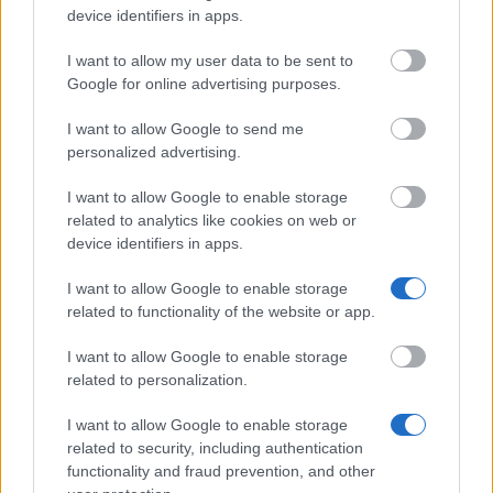
device identifiers in apps.
Tester de productos en España 2026: probar productos gratis
desde casa
I want to allow my user data to be sent to
Google for online advertising purposes.
Swagbucks opiniones España 2026: ¿paga, es fiable y cuánto
ganarás?
I want to allow Google to send me
Freecash opiniones 2026: ¿paga de verdad? Análisis y
personalized advertising.
experiencia en España
I want to allow Google to enable storage
related to analytics like cookies on web or
Artículos populares
device identifiers in apps.
Leer
(solapa activa)
Comentado
I want to allow Google to enable storage
related to functionality of the website or app.
Los 10 Consejos Más Importantes para Obtener una Beca
I want to allow Google to enable storage
related to personalization.
¿Cuánto dinero puedes recibir en el programa Erasmus+?
I want to allow Google to enable storage
La entrevista Personal - los tipos más comunes de
related to security, including authentication
preguntas en una entrevista con las instituciones de
functionality and fraud prevention, and other
financiación