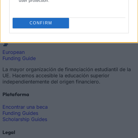
user protection.
Las 10 Ideas Erróneas Más Grandes sobre las Becas
Las 4 Formas Más Comunes de Perder una Beca
CONFIRM
European
Funding Guide
La mayor organización de financiación estudiantil de la
UE. Hacemos accesible la educación superior
independientemente del origen financiero.
Plataforma
Encontrar una beca
Funding Guides
Scholarship Guides
Legal