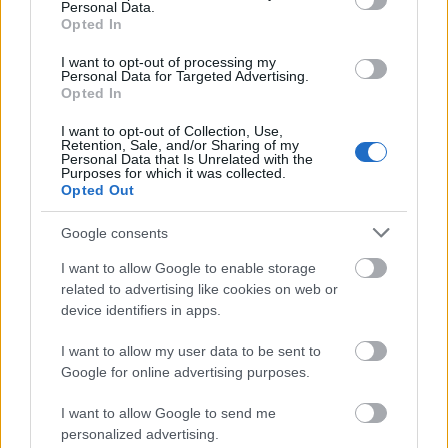
Personal Data.
Financement de vos études
Opted In
I want to opt-out of processing my
Personal Data for Targeted Advertising.
Opted In
Appui du public
I want to opt-out of Collection, Use,
Retention, Sale, and/or Sharing of my
Personal Data that Is Unrelated with the
Une des méthodes de financement des études en
Purposes for which it was collected.
Suède est par l'intermédiaire de bourses d'études.
Opted Out
Pour les étudiants souhaitant Postuler pour les
Google consents
bourses d'études, les deux principales sources de
I want to allow Google to enable storage
financement de suédois sont fournis.
related to advertising like cookies on web or
device identifiers in apps.
Les actes de l'Institut suédois, une agence
I want to allow my user data to be sent to
gouvernementale, une forme de financement public,
Google for online advertising purposes.
qui prévoit un nombre limité de bourses d'études
I want to allow Google to send me
pour étudiants internationaux ainsi que les étudiants
personalized advertising.