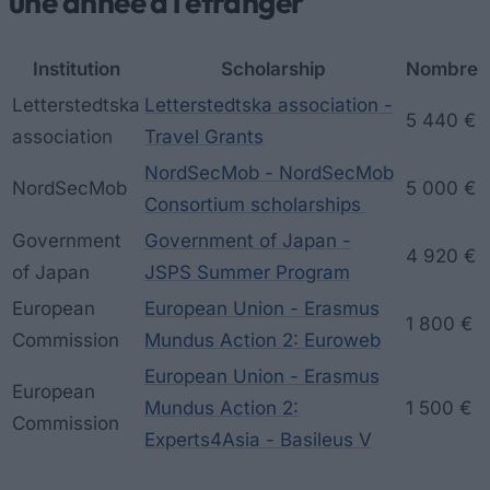
une année à l'étranger
Institution
Scholarship
Nombre
Letterstedtska
Letterstedtska association -
5 440 €
association
Travel Grants
NordSecMob - NordSecMob
NordSecMob
5 000 €
Consortium scholarships
Government
Government of Japan -
4 920 €
of Japan
JSPS Summer Program
European
European Union - Erasmus
1 800 €
Commission
Mundus Action 2: Euroweb
European Union - Erasmus
European
Mundus Action 2:
1 500 €
Commission
Experts4Asia - Basileus V