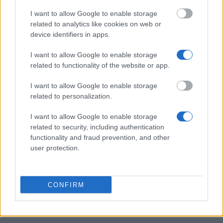
locaux et vise à offrir des solutions pour les étudiants
I want to allow Google to enable storage
via une série de programmes spécialement conçus.
related to analytics like cookies on web or
device identifiers in apps.
L'Institut suédois aux côtés des universités, aussi
I want to allow Google to enable storage
bien financièrement, qui est attribué sur une base
related to functionality of the website or app.
concurrentielle. Outre les sources publiques de
I want to allow Google to enable storage
financement, la Suède fournit des sources moins
related to personalization.
prédominants, privés, via des fondations et des
organisations de collecte de fonds. Souvent, ces
I want to allow Google to enable storage
related to security, including authentication
sources privées fournissent un financement
functionality and fraud prevention, and other
substantiel, par le biais de subventions et sont
user protection.
dédiées au financement de la recherche des
étudiants internationaux.
CONFIRM
Bourses d'études