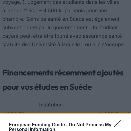
voyage. ). Logement des étudiants dans les villes
allant de 2 500 – 4 500 kr par mois pour une
chambre. Soins de santé en Suède est également
subventionnée par le gouvernement. Un étudiant
payant peut-être être fourni avec assurance santé
gratuite de l'Université à laquelle il ou elle s'occupe.
Financements récemment ajoutés
pour vos études en Suède
Institution
NORDITA
NORDITA - S
Malmö Unive
European Funding Guide -
Do Not Process My
Personal Information