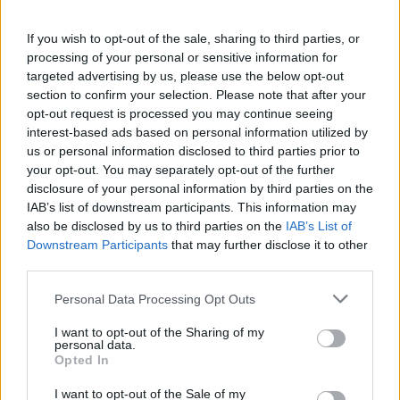
Malmö University (Malmö/Sweden)
The Malmö Un
Scholarship
If you wish to opt-out of the sale, sharing to third parties, or
processing of your personal or sensitive information for
Svensk
Svensk
targeted advertising by us, please use the below opt-out
Energi/WWF/
section to confirm your selection. Please note that after your
Energi/WWF/Swedbank/Teknikföretagen
- Future Awa
opt-out request is processed you may continue seeing
interest-based ads based on personal information utilized by
KTH-CSC Mas
us or personal information disclosed to third parties prior to
KTH-CSC Master's programmes / Royal
Institute of 
your opt-out. You may separately opt-out of the further
Institute of Technology
disclosure of your personal information by third parties on the
(Stockholm/
(Stockholm/Sweden)
IAB’s list of downstream participants. This information may
Scholarship
also be disclosed by us to third parties on the
IAB’s List of
Downstream Participants
that may further disclose it to other
STINT
STINT - Initi
third parties.
Please note that this website/app uses one or more Google
Personal Data Processing Opt Outs
Voir plus
services and may gather and store information including but
not limited to your visit or usage behaviour. You may click to
I want to opt-out of the Sharing of my
personal data.
grant or deny consent to Google and its third-party tags to
Opted In
use your data for below specified purposes in below Google
consent section.
I want to opt-out of the Sale of my