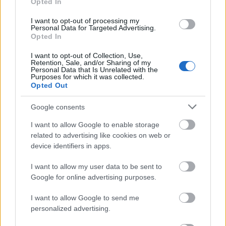
étudiants inscrits à l'école du génie de UCL pour au
Opted In
moins un semestre.
I want to opt-out of processing my
Personal Data for Targeted Advertising.
Opted In
I want to opt-out of Collection, Use,
Application deadline
Retention, Sale, and/or Sharing of my
Personal Data that Is Unrelated with the
Aucune information sur les dates limites ne
Purposes for which it was collected.
Opted Out
sont disponibles pour le moment.
Google consents
I want to allow Google to enable storage
Bourses similaires
related to advertising like cookies on web or
device identifiers in apps.
European Union - Erasmus Mundus Action 2: ANGLE
I want to allow my user data to be sent to
1 000 €
Google for online advertising purposes.
Université de Liège - Balis Foundation Grants
I want to allow Google to send me
personalized advertising.