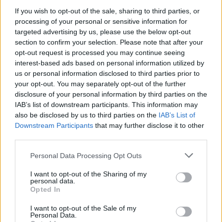
About this bourse
If you wish to opt-out of the sale, sharing to third parties, or
processing of your personal or sensitive information for
targeted advertising by us, please use the below opt-out
Description générale
section to confirm your selection. Please note that after your
opt-out request is processed you may continue seeing
AGC Glass Europe offre des bourses « entrants » 5
interest-based ads based on personal information utilized by
us or personal information disclosed to third parties prior to
chaque année aux étudiants à la maîtrise à la School
your opt-out. You may separately opt-out of the further
of Engineering. La bourse est destinée à parrainer
disclosure of your personal information by third parties on the
des étudiants à la maîtrise d'une autre institution
IAB’s list of downstream participants. This information may
also be disclosed by us to third parties on the
IAB’s List of
venus étudier pendant un semestre à l'école
Downstream Participants
that may further disclose it to other
d'ingénierie à l'UCL, suivie ou précédée d'un stage
third parties.
de 3 mois à un des R&D de AGC Glass Europe ou de
Please note that this website/app uses one or more Google
Personal Data Processing Opt Outs
sites de production en Belgique.
services and may gather and store information including but
not limited to your visit or usage behaviour. You may click to
I want to opt-out of the Sharing of my
personal data.
grant or deny consent to Google and its third-party tags to
Exigences
Opted In
use your data for below specified purposes in below Google
consent section.
Les candidats devraient être entrants Masters
I want to opt-out of the Sale of my
Personal Data.