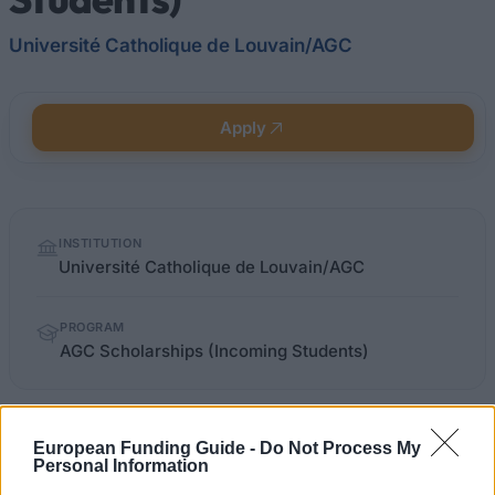
Université Catholique de Louvain/AGC
Apply
Quick
INSTITUTION
facts
Université Catholique de Louvain/AGC
PROGRAM
AGC Scholarships (Incoming Students)
uclouvain.be/288004.html
OFFICIAL WEBSITE
European Funding Guide -
Do Not Process My
Personal Information