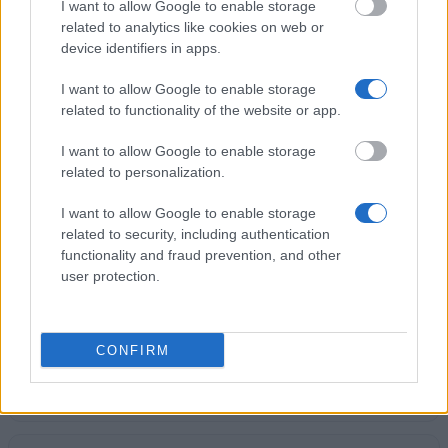
Government of Pakistan - Pakistan Higher
I want to allow Google to enable storage
Education Commission Scholarships
related to analytics like cookies on web or
device identifiers in apps.
I want to allow Google to enable storage
Government of Belgium-Embassy of Belgium in
related to functionality of the website or app.
Vietnam - Belgium-Vietnam Bilateral Scholarship
Programme
I want to allow Google to enable storage
related to personalization.
Université de Liège - Julie Dehay Award
I want to allow Google to enable storage
related to security, including authentication
functionality and fraud prevention, and other
State of Greece - State of Greece Scholarships for
user protection.
Foreigners
550 €
CONFIRM
EMSP Consortium/Innolux Corp. - Innolux
Excellence Grant
500 €