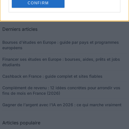
CONFIRM
Ce projet a été financé avec le soutien de la Commission européenne
Derniers articles
Bourses d'études en Europe : guide par pays et programmes
européens
Financer ses études en Europe : bourses, aides, prêts et jobs
étudiants
Cashback en France : guide complet et sites fiables
Complément de revenu : 12 idées concrètes pour arrondir vos
fins de mois en France (2026)
Gagner de l'argent avec l'IA en 2026 : ce qui marche vraiment
Articles populaire