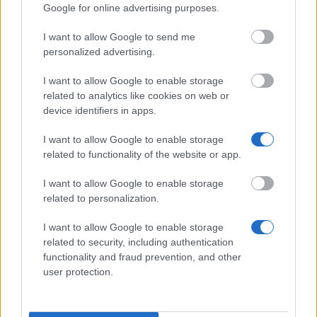
Google for online advertising purposes.
La promotion s'adresse aux étudiants qui sont en
I want to allow Google to send me
possession d'un baccalauréat ou l'équivalent.
personalized advertising.
Applications devraient être faites avant le début des
études. Les candidats devraient avoir des grades
I want to allow Google to enable storage
related to analytics like cookies on web or
supérieurs à la moyenne.
device identifiers in apps.
I want to allow Google to enable storage
related to functionality of the website or app.
Application deadline
I want to allow Google to enable storage
31.03.
related to personalization.
I want to allow Google to enable storage
related to security, including authentication
functionality and fraud prevention, and other
Nos
Partenaires
user protection.