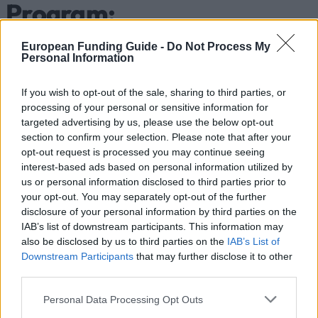
Program:
Graduiertenförderung
European Funding Guide -
Do Not Process My
Personal Information
Ministry of Education Republic of China (Taiwan)
If you wish to opt-out of the sale, sharing to third parties, or
processing of your personal or sensitive information for
NEXT DEADLINE
targeted advertising by us, please use the below opt-out
31.03.
section to confirm your selection. Please note that after your
opt-out request is processed you may continue seeing
Apply
interest-based ads based on personal information utilized by
us or personal information disclosed to third parties prior to
your opt-out. You may separately opt-out of the further
Quick
disclosure of your personal information by third parties on the
IAB’s list of downstream participants. This information may
INSTITUTION
facts
also be disclosed by us to third parties on the
IAB’s List of
Ministry of Education Republic of China (Taiwan)
Downstream Participants
that may further disclose it to other
third parties.
PROGRAM
Please note that this website/app uses one or more Google
Taiwan Scholarship Program:
Personal Data Processing Opt Outs
services and may gather and store information including but
Graduiertenförderung