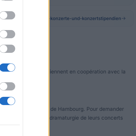
-stiftung.de/masefield-konzerte-und-konzertstipendien
 la scène. Ils en obtiennent en coopération avec la
 für Musik und Theater de Hambourg. Pour demander
r la musicalité et la dramaturgie de leurs concerts