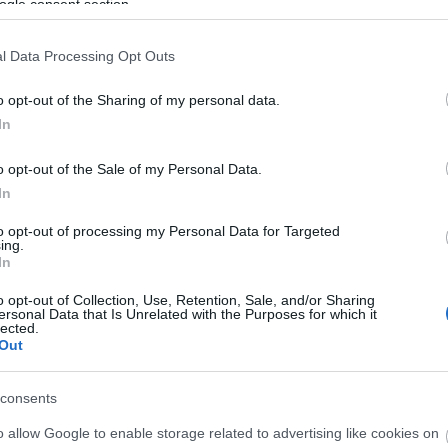
larship
ogle consent section.
originale
cliquez ici
l Data Processing Opt Outs
o opt-out of the Sharing of my personal data.
In
o opt-out of the Sale of my Personal Data.
F.V.S. - Masefield Scholarsh
In
to opt-out of processing my Personal Data for Targeted
ing.
In
o opt-out of Collection, Use, Retention, Sale, and/or Sharing
ersonal Data that Is Unrelated with the Purposes for which it
lected.
Out
consents
PROGRAM
Masefield Scholarship
o allow Google to enable storage related to advertising like cookies on