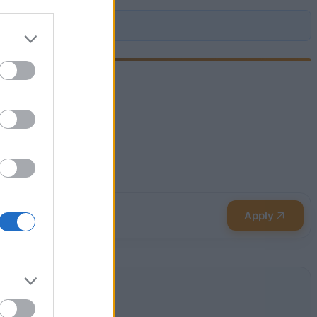
ip
Apply