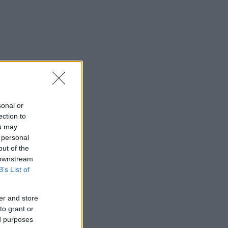
sonal or
ection to
ou may
 personal
out of the
 downstream
B’s List of
er and store
to grant or
ed purposes