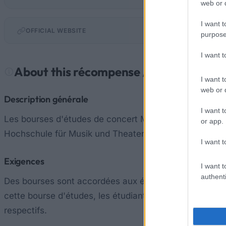
web or d
I want t
OFFICIAL WEBSITE
purpose
I want 
About this récompense / prix
I want t
web or d
Description générale
I want t
Les bourses d'études de concert Masefield ont été créé
or app.
Hochschule für Musik und Theater de Hambourg. La bo
I want t
Exigences
I want t
authenti
Des bourses sont accordées aux étudiants inscrits da
cette bourse d'études, les étudiants ont à développer 
respectifs.