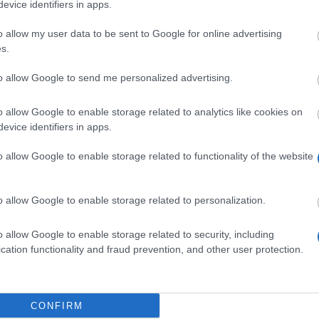
evice identifiers in apps.
o allow my user data to be sent to Google for online advertising
toepfer
s.
to allow Google to send me personalized advertising.
o allow Google to enable storage related to analytics like cookies on
evice identifiers in apps.
o allow Google to enable storage related to functionality of the website
s afin d'encourager les étudiants en musique et arts de
urse comprend une allocation s'élevant à 5.000 Euros.
o allow Google to enable storage related to personalization.
o allow Google to enable storage related to security, including
cation functionality and fraud prevention, and other user protection.
ns la musique ou les Arts de la scène à la Hochschule
un concept pour un conert. Chercheurs seront choisis su
CONFIRM