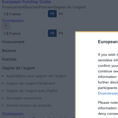
European
Funding Guide
Financement
Bourses
Postuler
Gagner de l'argent
FR
EN
France
Connexion
FR
EN
France
Financement
European
Bourses
If you wish 
Postuler
sensitive in
confirm you
Gagner de l'argent
continue se
Applications pour gagner de l'argent
information 
further disc
Gagner de l'argent facilement
participants
Gagner de l'argent avec PayPal
Downstream 
Sondages rémunérés
Please note
Devenir testeur de produits
information 
Connexion
deny consent