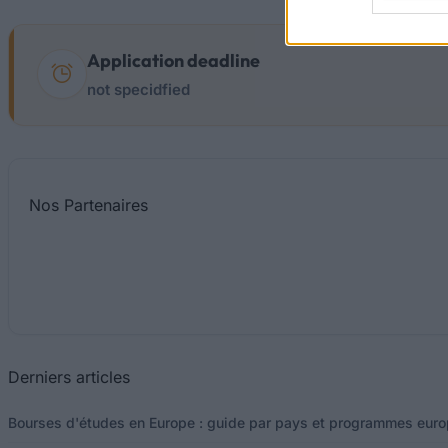
Application deadline
not specidfied
Nos
Partenaires
Derniers articles
Bourses d'études en Europe : guide par pays et programmes eur