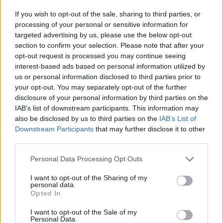
Swedish Transport Administration (Trafikverket)
If you wish to opt-out of the sale, sharing to third parties, or
processing of your personal or sensitive information for
targeted advertising by us, please use the below opt-out
Apply
section to confirm your selection. Please note that after your
opt-out request is processed you may continue seeing
interest-based ads based on personal information utilized by
us or personal information disclosed to third parties prior to
Quick
your opt-out. You may separately opt-out of the further
INSTITUTION
facts
disclosure of your personal information by third parties on the
Swedish Transport Administration (Trafikverket)
IAB’s list of downstream participants. This information may
also be disclosed by us to third parties on the
IAB’s List of
PROGRAM
Downstream Participants
that may further disclose it to other
Plate Fund
third parties.
Please note that this website/app uses one or more Google
Personal Data Processing Opt Outs
services and may gather and store information including but
trafikverket.se/Privat/Trafiksakerhet/Vart-
not limited to your visit or usage behaviour. You may click to
I want to opt-out of the Sharing of my
OFFICIAL
personal data.
WEBSITE
trafiksakerhetsarbete/Skyltfonden
grant or deny consent to Google and its third-party tags to
Opted In
use your data for below specified purposes in below Google
consent section.
I want to opt-out of the Sale of my
Personal Data.