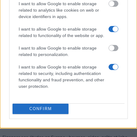
Application deadline
I want to allow Google to enable storage
Aucune information sur les dates limites ne
related to analytics like cookies on web or
device identifiers in apps.
sont disponibles pour le moment.
I want to allow Google to enable storage
related to functionality of the website or app.
I want to allow Google to enable storage
Nos
Partenaires
related to personalization.
I want to allow Google to enable storage
related to security, including authentication
functionality and fraud prevention, and other
Ce projet a été financé avec le soutien de la Commission européenne
user protection.
Derniers articles
CONFIRM
Bourses d'études en Europe : guide par pays et programmes
européens