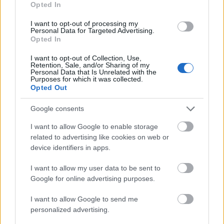
About this récompense / prix
Opted In
I want to opt-out of processing my
Description générale
Personal Data for Targeted Advertising.
Opted In
L'Administration suédoise de Transport (Trafikverket)
I want to opt-out of Collection, Use,
offre des bourses provenant du Fonds de plaque aux
Retention, Sale, and/or Sharing of my
Personal Data that Is Unrelated with the
étudiants de baccalauréat à la fin de leurs études. La
Purposes for which it was collected.
Opted Out
bourse comprend une somme forfaitaire de 3350
euros.
Google consents
I want to allow Google to enable storage
Exigences
related to advertising like cookies on web or
device identifiers in apps.
Tous les étudiants du bachelor sont invités à
demander cette bourse, et les candidats seront triées
I want to allow my user data to be sent to
Google for online advertising purposes.
par mérite académique.
I want to allow Google to send me
personalized advertising.