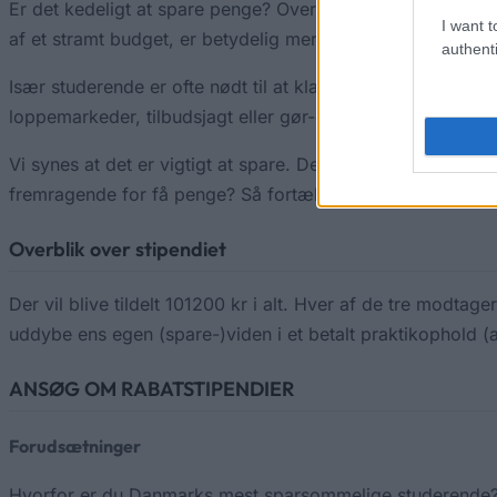
Er det kedeligt at spare penge? Overhovedet ikke – det er
I want t
af et stramt budget, er betydelig mere tilfreds med sit liv.
authenti
Især studerende er ofte nødt til at klare sig igennem hver
loppemarkeder, tilbudsjagt eller gør-det-selv-projekter 
Vi synes at det er vigtigt at spare. Derfor søger Europ
fremragende for få penge? Så fortæl os om din hemmelig
Overblik over stipendiet
Der vil blive tildelt 101200 kr i alt. Hver af de tre modtag
uddybe ens egen (spare-)viden i et betalt praktikophold 
ANSØG OM RABATSTIPENDIER
Forudsætninger
Hvorfor er du Danmarks mest sparsommelige studerende? S