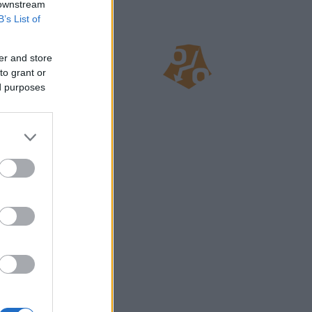
 downstream
B’s List of
er and store
to grant or
ed purposes