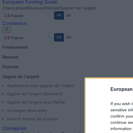
European
Funding Guide
Financement
Bourses
Postuler
Gagner de l'argent
FR
EN
France
Connexion
FR
EN
France
Financement
Bourses
Postuler
Gagner de l'argent
Applications pour gagner de l'argent
European
Gagner de l'argent facilement
Gagner de l'argent avec PayPal
If you wish 
sensitive in
Sondages rémunérés
confirm you
Devenir testeur de produits
continue se
Connexion
information 