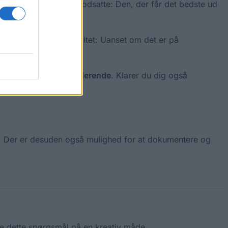
elser som viser det modsatte: Den, der får det bedste ud
en god portion kreativitet: Uanset om det er på
t sparsommelige studerende
. Klarer du dig også
. Der er desuden også mulighed for at dokumentere og
e dette spørgsmål på en kreativ måde.