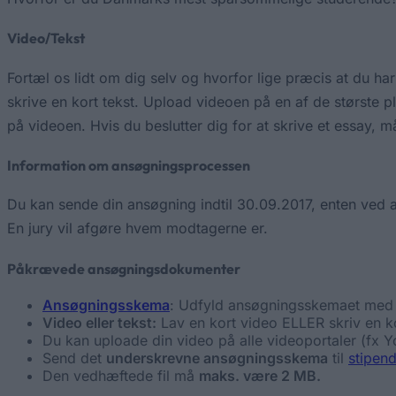
Video/Tekst
Fortæl os lidt om dig selv og hvorfor lige præcis at du ha
skrive en kort tekst. Upload videoen på en af de største p
på videoen. Hvis du beslutter dig for at skrive et essay, 
Information om ansøgningsprocessen
Du kan sende din ansøgning indtil 30.09.2017, enten ved a
En jury vil afgøre hvem modtagerne er.
Påkrævede ansøgningsdokumenter
Ansøgningsskema
: Udfyld ansøgningsskemaet med 
Video eller tekst:
Lav en kort video ELLER skriv en ko
Du kan uploade din video på alle videoportaler (fx 
Send det
underskrevne ansøgningsskema
til
stipen
Den vedhæftede fil må
maks. være 2 MB.