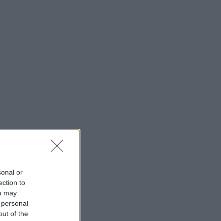
sonal or
ection to
ou may
 personal
out of the