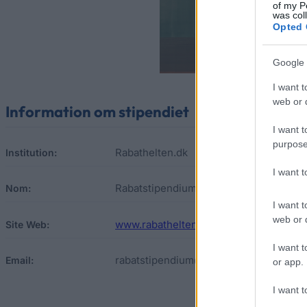
of my P
was col
Opted 
Google 
I want t
web or d
Information om stipendiet
I want t
purpose
Rabathelten.dk
Institution:
I want 
Rabatstipendium: Danmark mest spars
Nom:
I want t
web or d
www.rabathelten.dk/rabatstipendium
Site Web:
I want t
rabatstipendium@sparheld.de
Email:
or app.
I want t