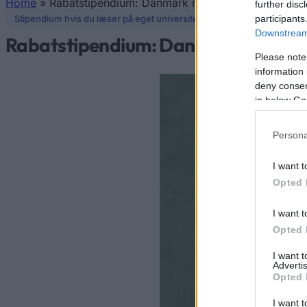
Home
»
Rabatstipendium: Danmark mest sparsommelige s
further disc
Vous êtes ici
participants
Stipendium hvis du læser på eget universitet
Downstream 
Rabatstipendium: Danmark mest sp
Please note
information 
deny consent
in below Go
Persona
I want t
Opted 
I want t
Opted 
I want 
Advertis
Opted 
I want t