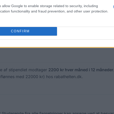
 ikke kun vores erfaring, men det er også aktuelle undersøg
o allow Google to enable storage related to security, including
 Kort sagt:
Den der sparer, vinder!
cation functionality and fraud prevention, and other user protection.
dagen på et stramt budget. Udover selvdisciplin kræver det 
- med smarte ideer kan du spare mange penge.
CONFIRM
ean Funding Guide sammen med
rabathelten.dk Danmarks mes
e opskrift, ansøg nu og modtag vores Rabatstipendium!
ere af stipendiet modtager
2200 kr hver måned i 12 måneder
(aflønnes med 22000 kr) hos rabathelten.dk.
tuderende fra alle fagretninger kan ansøge ved at besvar