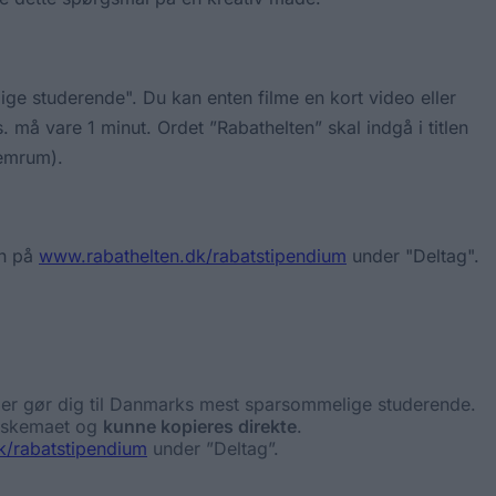
lige studerende". Du kan enten filme en kort video eller
 må vare 1 minut. Ordet ”Rabathelten” skal indgå i titlen
lemrum).
en på
www.rabathelten.dk/rabatstipendium
under "Deltag".
 der gør dig til Danmarks mest sparsommelige studerende.
ngsskemaet og
kunne kopieres direkte
.
k/rabatstipendium
under ”Deltag”.