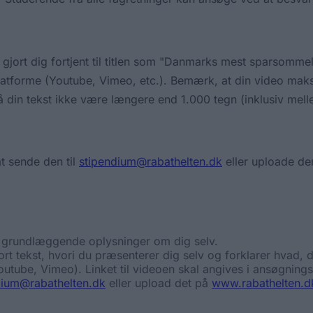
r gjort dig fortjent til titlen som "Danmarks mest sparsomme
latforme (Youtube, Vimeo, etc.). Bemærk, at din video maks.
må din tekst ikke være længere end 1.000 tegn (inklusiv mel
t sende den til
stipendium@rabathelten.dk
eller uploade d
grundlæggende oplysninger om dig selv.
rt tekst, hvori du præsenterer dig selv og forklarer hvad,
Youtube, Vimeo). Linket til videoen skal angives i ansøgni
dium@rabathelten.dk
eller upload det på
www.rabathelten.d