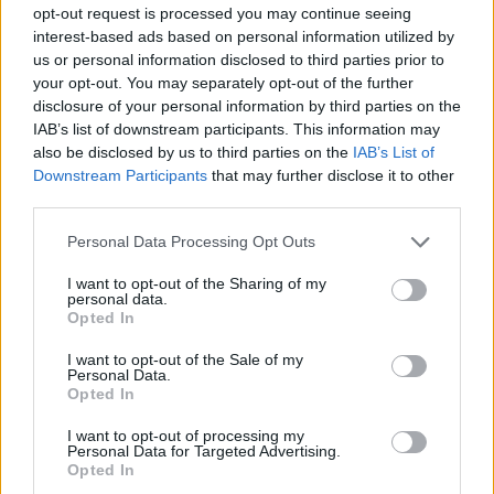
Bilagan får vara upp till 2 MB.
opt-out request is processed you may continue seeing
interest-based ads based on personal information utilized by
us or personal information disclosed to third parties prior to
Ansökningsdatum
your opt-out. You may separately opt-out of the further
disclosure of your personal information by third parties on the
Det gäller följande tidsfrist:
IAB’s list of downstream participants. This information may
also be disclosed by us to third parties on the
IAB’s List of
30.09.2017
Date limite:
Downstream Participants
that may further disclose it to other
third parties.
Please note that this website/app uses one or more Google
Personal Data Processing Opt Outs
Envoyez-nous vos commentaires sur cette entrée
services and may gather and store information including but
not limited to your visit or usage behaviour. You may click to
I want to opt-out of the Sharing of my
personal data.
grant or deny consent to Google and its third-party tags to
Opted In
use your data for below specified purposes in below Google
consent section.
Nos
Partenaires
I want to opt-out of the Sale of my
Personal Data.
Opted In
I want to opt-out of processing my
Personal Data for Targeted Advertising.
Ce projet a été financé avec le soutien de la Commission européenne
Opted In