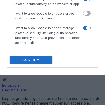
Les 10 meilleurs conseils pour obtenir une bourse
related to functionality of the website or app.
I want to allow Google to enable storage
Combien d'argent vous pouvez obtenir sur le programme
Erasmus + ?
related to personalization.
L'entretien personnel - les Types les plus courants des
I want to allow Google to enable storage
Questions dans une Interview avec l'aide financière des
related to security, including authentication
Institutions
functionality and fraud prevention, and other
user protection.
Rédaction d’un email pour candidater à une bourse : bien
respecter l’étiquette. Les 8 Conseils les plus importants
Applications pour gagner de l'argent : les meilleures applis
CONFIRM
en 2026
European
Funding Guide
La plus grande organisation de financement étudiant de
l'UE. Rendre l'enseignement supérieur accessible,