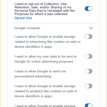
I want to opt-out of Collection, Use,
Retention, Sale, and/or Sharing of my
Personal Data that Is Unrelated with the
Derniers articles
Purposes for which it was collected.
Opted Out
Bourses d'études en Europe : guide par pays et programmes
européens
Google consents
Financer ses études en Europe : bourses, aides, prêts et jobs
I want to allow Google to enable storage
étudiants
related to advertising like cookies on web or
device identifiers in apps.
Cashback en France : guide complet et sites fiables
I want to allow my user data to be sent to
Complément de revenu : 12 idées concrètes pour arrondir vos
Google for online advertising purposes.
fins de mois en France (2026)
I want to allow Google to send me
Gagner de l'argent avec l'IA en 2026 : ce qui marche vraiment
personalized advertising.
I want to allow Google to enable storage
Articles populaire
related to analytics like cookies on web or
device identifiers in apps.
Lu
(onglet actif)
Commenté
I want to allow Google to enable storage