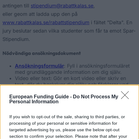
antingen till
stipendium@rabattkalas.se
,
eller geom att ladda upp den på
www.rabattkalas.se/rabattstipendium
i fältet "Delta". En
jury beslutar sedan vilka studenter som får ta emot Spar-
Stipendium.
Nödvändiga ansökningsdokument
Ansökningsformulär
: Fyll i ansökningsformuläret
med grundläggande information om dig själv.
Video eller text: Gör en kort video eller skriv en
text, där du beskriver dig själv och förklarar vad
gör dej till Sveriges mest ekonomiska student.
Du kan ladda upp videon på en videoportal (t.ex.
European Funding Guide -
Do Not Process My
Personal Information
Youtube, Vimeo). Länken till videon måste anges på
ansökningsformuläret och bör kopieras direkt.
Skicka oss det signerade ansökningsformuläret till
If you wish to opt-out of the sale, sharing to third parties, or
stipendium@rabattkalas.se
, eller ladda upp det på
processing of your personal or sensitive information for
www.rabattkalas.se/rabattstipendium
i fältet
targeted advertising by us, please use the below opt-out
"Delta".
section to confirm your selection. Please note that after your