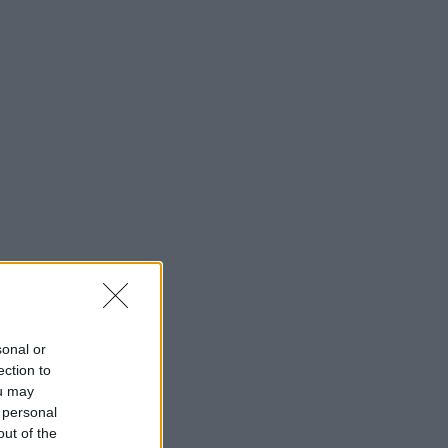
sonal or
ection to
ou may
 personal
out of the