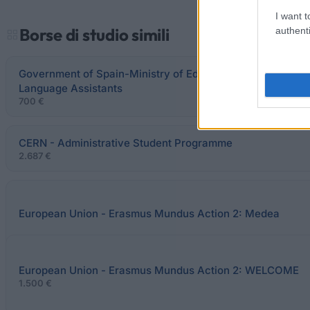
I want t
Borse di studio simili
authenti
Government of Spain-Ministry of Education, Culture and Sp
Language Assistants
700 €
CERN - Administrative Student Programme
2.687 €
European Union - Erasmus Mundus Action 2: Medea
European Union - Erasmus Mundus Action 2: WELCOME
1.500 €