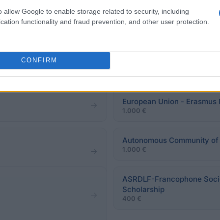
o allow Google to enable storage related to security, including
cation functionality and fraud prevention, and other user protection.
orts - Grants for Foreign
CONFIRM
Aristotle University of The
Programs
European Union - Erasmus 
1.000 €
Autonomous Community of Ga
1.000 €
ASRDLF-Francophone Socie
Scholarship
400 €