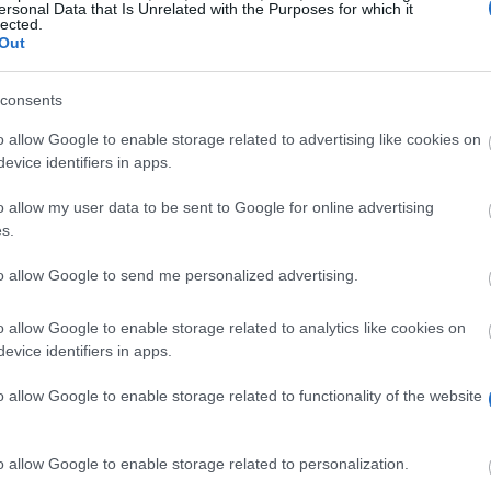
ersonal Data that Is Unrelated with the Purposes for which it
lected.
Out
consents
o allow Google to enable storage related to advertising like cookies on
evice identifiers in apps.
mpace, per promuovere l'istruzione superiore, e per aiut
o allow my user data to be sent to Google for online advertising
e interculturale attraverso la collaborazione con Paesi t
s.
l campo dell'educazione superiore. Le università di desti
ersità Giordana di San Giuseppe, Università di Birzeit d
to allow Google to send me personalized advertising.
raba, l'Università di Damasco e di Tishreen in Siria. La d
o allow Google to enable storage related to analytics like cookies on
e spese di viaggio. Sono inclusi i costi di iscrizione e d
evice identifiers in apps.
o allow Google to enable storage related to functionality of the website
Francia, Germania, Italia, Polonia, Regno Unito. Devono e
o allow Google to enable storage related to personalization.
al programma. Il candidato deve avere sufficiente conos