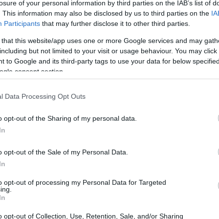
empace
losure of your personal information by third parties on the IAB’s list of
. This information may also be disclosed by us to third parties on the
IA
Participants
that may further disclose it to other third parties.
 that this website/app uses one or more Google services and may gath
including but not limited to your visit or usage behaviour. You may click 
 Mundus Action 2: Avempac
 to Google and its third-party tags to use your data for below specifi
ogle consent section.
l Data Processing Opt Outs
o opt-out of the Sharing of my personal data.
In
o opt-out of the Sale of my Personal Data.
In
PROGRAM
Erasmus Mundus Action 
to opt-out of processing my Personal Data for Targeted
ing.
In
o opt-out of Collection, Use, Retention, Sale, and/or Sharing