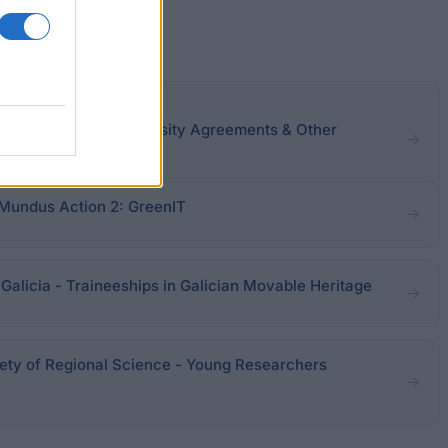
ssaloniki - Inter- University Agreements & Other
Mundus Action 2: GreenIT
licia - Traineeships in Galician Movable Heritage
ty of Regional Science - Young Researchers