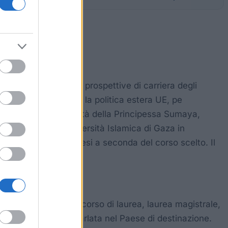
are a migliorare le prospettive di carriera degli
erzi, in accordo con la politica estera UE, pe
nazione sono: università della Principessa Sumaya,
ella West Bank, Università Islamica di Gaza in
urata è dai 4 ai 24 mesi a seconda del corso scelto. Il
i assicurazione.
ssere iscritti in un corso di laurea, laurea magistrale,
cenza della lingua parlata nel Paese di destinazione.