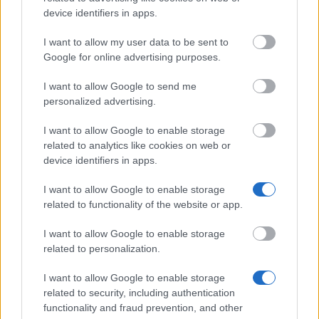
saranno assegnate per materiale e costi di studenti
device identifiers in apps.
che scrivono le loro tesi di viaggio. Non sono
I want to allow my user data to be sent to
disponibili informazioni circa l'importo massimo della
Google for online advertising purposes.
sovvenzione.
I want to allow Google to send me
Requisiti
personalized advertising.
Questo supporto è rivolto a studenti del dipartimento
I want to allow Google to enable storage
related to analytics like cookies on web or
10 (biologia) presso l'Università Johannes Gutenberg
device identifiers in apps.
di Mainz. Può essere richiesta solo nella fase finale
dello studio. La selezione dei candidati si basa sul
I want to allow Google to enable storage
related to functionality of the website or app.
rendimento scolastico. Non esistono ulteriori requisiti.
I want to allow Google to enable storage
related to personalization.
Application deadline
I want to allow Google to enable storage
related to security, including authentication
Attualmente non abbiamo informazioni sul
functionality and fraud prevention, and other
termine