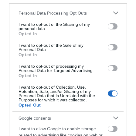
third parties.
E-MAIL
Please note that this website/app uses one or more Google
zerbe@mail.uni-mainz.de
Personal Data Processing Opt Outs
services and may gather and store information including but
not limited to your visit or usage behaviour. You may click to
I want to opt-out of the Sharing of my
personal data.
grant or deny consent to Google and its third-party tags to
Opted In
stiftungen.uni-
use your data for below specified purposes in below Google
OFFICIAL
WEBSITE
mainz.de/260.php
consent section.
I want to opt-out of the Sale of my
Personal Data.
Opted In
About this borsa di studio
I want to opt-out of processing my
Personal Data for Targeted Advertising.
Opted In
Descrizione generale
I want to opt-out of Collection, Use,
Retention, Sale, and/or Sharing of my
Il provider di fondo di questo programma è
Personal Data that Is Unrelated with the
Purposes for which it was collected.
l'Università di Mainz. L'obiettivo della dottoressa
Opted Out
Marie Friedericke Wagner Fondazione è di
Google consents
promuovere la ricerca scientifica nel campo
I want to allow Google to enable storage
dell'ecologia nel dipartimento di biologia. Sovvenzioni
related to advertising like cookies on web or