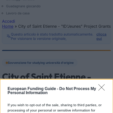
Guadagnare giocando
Lavoro da casa
Accedi
Home
»
City of Saint Etienne - "ID'Jeunes" Project Grants
Tu sei qui
Questo articolo è stato tradotto automaticamente.
clicca
Per visionare la versione originale,
qui
Sovvenzione for studying università d'origine
City of Saint Etienne -
"ID'Jeunes" Project Grants
European Funding Guide -
Do Not Process My
Personal Information
City of Saint Etienne
If you wish to opt-out of the sale, sharing to third parties, or
processing of your personal or sensitive information for