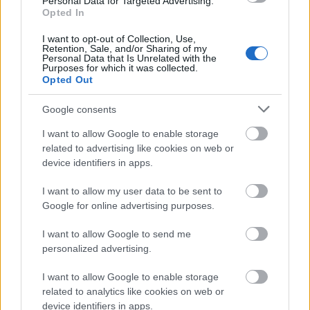
Personal Data for Targeted Advertising.
Opted In
Saint-Étienne fornisce sovvenzioni ai giovani che
desiderano completare progetti sulla salute, cultura,
I want to opt-out of Collection, Use,
Retention, Sale, and/or Sharing of my
sport, ambiente e solidarietà nella città.
Personal Data that Is Unrelated with the
Purposes for which it was collected.
Opted Out
Requisiti
Google consents
Ricorrenti devono essere di età compresa tra 16 e 25.
I want to allow Google to enable storage
Devono anche essere residenti di Saint-Étienne, o
related to advertising like cookies on web or
deve essere frequentando la scuola della città.
device identifiers in apps.
Applicazioni possono essere fatte singolarmente o
I want to allow my user data to be sent to
come gruppi.
Google for online advertising purposes.
I want to allow Google to send me
personalized advertising.
Application deadline
I want to allow Google to enable storage
Attualmente non abbiamo informazioni sul
related to analytics like cookies on web or
termine
device identifiers in apps.