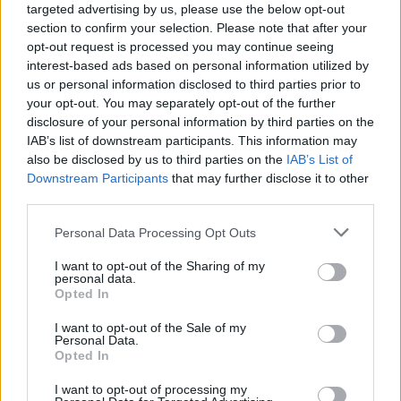
targeted advertising by us, please use the below opt-out
Apply
section to confirm your selection. Please note that after your
opt-out request is processed you may continue seeing
interest-based ads based on personal information utilized by
Quick
us or personal information disclosed to third parties prior to
your opt-out. You may separately opt-out of the further
ISTITUZIONE
facts
disclosure of your personal information by third parties on the
City of Saint Etienne
IAB’s list of downstream participants. This information may
also be disclosed by us to third parties on the
IAB’s List of
PROGRAM
Downstream Participants
that may further disclose it to other
"ID'Jeunes" Project Grants
third parties.
Please note that this website/app uses one or more Google
Personal Data Processing Opt Outs
services and may gather and store information including but
saint-etienne.fr/idjeunes
OFFICIAL WEBSITE
not limited to your visit or usage behaviour. You may click to
I want to opt-out of the Sharing of my
personal data.
grant or deny consent to Google and its third-party tags to
Opted In
use your data for below specified purposes in below Google
consent section.
I want to opt-out of the Sale of my
About this sovvenzione
Personal Data.
Opted In
Descrizione generale
I want to opt-out of processing my