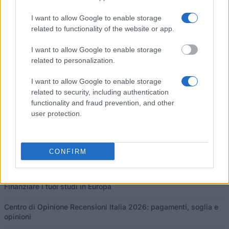
I want to allow Google to enable storage
related to functionality of the website or app.
I nostri
Partner
I want to allow Google to enable storage
related to personalization.
I want to allow Google to enable storage
related to security, including authentication
Questo progetto è stato finanziato con il sostegno della Commissione
functionality and fraud prevention, and other
europea
user protection.
Ultimi articoli
CONFIRM
Borse di studio in Europa 2026: guida e programmi per paese
Finanziare i tuoi studi in Europa
Centro di Opinione Recensioni Italia 2026: pagamenti, soglia e
opinioni