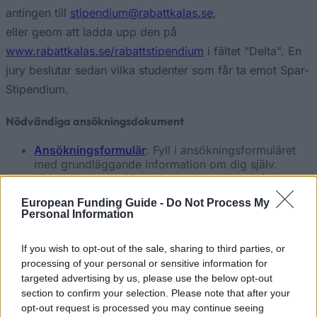
antingen till
stipendium@rabattkalas.se
,
eller geom att ladda upp den på
www.rabattkalas.se/rabattstipendium
i fältet "Delta". En
jury beslutar sedan vilka studenter som får ta emot Spar-
Stipendium.
Nödvändiga ansökningsdokument
Ansökningsformulär
: Fyll i ansökningsformuläret
med grundläggande information om dig själv.
Video eller text: Gör en kort video eller skriv en
text, där du beskriver dig själv och förklarar vad
European Funding Guide -
Do Not Process My
gör dej till Sveriges mest ekonomiska student.
Personal Information
Du kan ladda upp videon på en videoportal (t.ex.
Youtube, Vimeo). Länken till videon måste anges på
ansökningsformuläret och bör kopieras direkt.
If you wish to opt-out of the sale, sharing to third parties, or
Skicka oss det signerade ansökningsformuläret till
processing of your personal or sensitive information for
stipendium@rabattkalas.se
, eller ladda upp det på
targeted advertising by us, please use the below opt-out
www.rabattkalas.se/rabattstipendium
i fältet
section to confirm your selection. Please note that after your
"Delta".
opt-out request is processed you may continue seeing