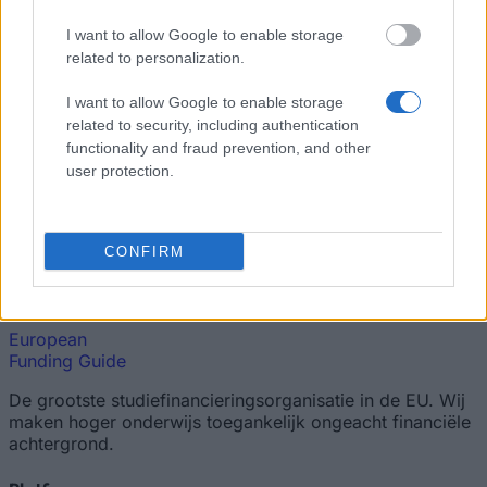
(2026)
I want to allow Google to enable storage
related to personalization.
Freecash review 2026 — is Freecash betrouwbaar? Onze
ervaringen voor Nederland
I want to allow Google to enable storage
Thuiswerk 2026: vacatures + 20 manieren om vanuit huis
related to security, including authentication
geld te verdienen
functionality and fraud prevention, and other
user protection.
Geld verdienen met spelletjes — tot €182 per game (2026)
Productentester worden: gratis producten + tot €182 per test
CONFIRM
European
Funding Guide
De grootste studiefinancieringsorganisatie in de EU. Wij
maken hoger onderwijs toegankelijk ongeacht financiële
achtergrond.