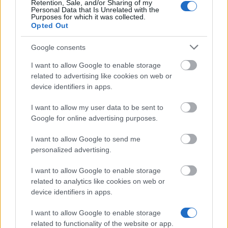
Retention, Sale, and/or Sharing of my
Personal Data that Is Unrelated with the
Purposes for which it was collected.
Laatste artikelen
Opted Out
Toluna review 2026: ervaringen, uitbetaling, betrouwbaar?
Google consents
I want to allow Google to enable storage
PanelClix review 2026: betrouwbaar, uitbetaling en wat je echt
related to advertising like cookies on web or
verdient
device identifiers in apps.
Freecash review 2026 — is Freecash betrouwbaar? Onze
ervaringen voor Nederland
I want to allow my user data to be sent to
Google for online advertising purposes.
Geld verdienen met spelletjes — tot €182 per game (2026)
I want to allow Google to send me
Productentester worden: gratis producten + tot €182 per test
personalized advertising.
I want to allow Google to enable storage
Populaire artikelen
related to analytics like cookies on web or
device identifiers in apps.
Gelezen
(actief tabblad)
Becommentarieerd
I want to allow Google to enable storage
related to functionality of the website or app.
Online geld verdienen in Nederland: 15 bewezen methoden