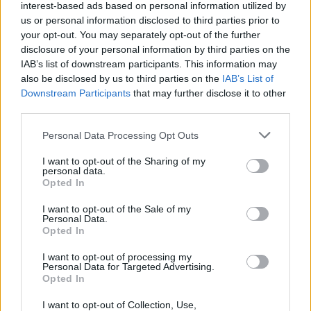
Bilagan får vara upp till 2 MB.
interest-based ads based on personal information utilized by
us or personal information disclosed to third parties prior to
your opt-out. You may separately opt-out of the further
Ansökningsdatum
disclosure of your personal information by third parties on the
IAB’s list of downstream participants. This information may
also be disclosed by us to third parties on the
IAB’s List of
Det gäller följande tidsfrist:
Downstream Participants
that may further disclose it to other
30.09.2017
Deadline:
third parties.
Please note that this website/app uses one or more Google
Personal Data Processing Opt Outs
services and may gather and store information including but
not limited to your visit or usage behaviour. You may click to
I want to opt-out of the Sharing of my
Send us feedback on this entry
personal data.
grant or deny consent to Google and its third-party tags to
Opted In
use your data for below specified purposes in below Google
consent section.
I want to opt-out of the Sale of my
Personal Data.
Onze
Partners
Opted In
I want to opt-out of processing my
Personal Data for Targeted Advertising.
Opted In
Dit project is gefinancierd met steun van de Europese Commissie
I want to opt-out of Collection, Use,