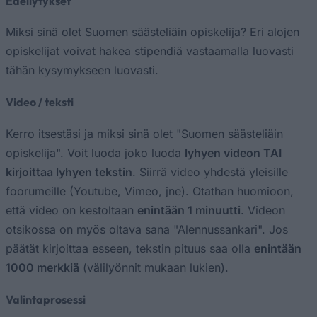
Edellytykset
Miksi sinä olet Suomen säästeliäin opiskelija? Eri alojen
opiskelijat voivat hakea stipendiä vastaamalla luovasti
tähän kysymykseen luovasti.
Video / teksti
Kerro itsestäsi ja miksi sinä olet "Suomen säästeliäin
opiskelija". Voit luoda joko luoda
lyhyen videon TAI
kirjoittaa lyhyen tekstin
. Siirrä video yhdestä yleisille
foorumeille (Youtube, Vimeo, jne). Otathan huomioon,
että video on kestoltaan
enintään 1 minuutti
. Videon
otsikossa on myös oltava sana "Alennussankari". Jos
päätät kirjoittaa esseen, tekstin pituus saa olla
enintään
1000 merkkiä
(välilyönnit mukaan lukien).
Valintaprosessi