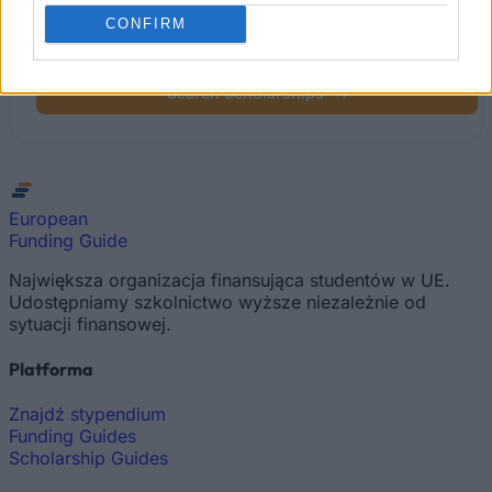
Find your scholarship.
CONFIRM
Search 12,320+ scholarships across Europe.
Search Scholarships
→
European
Funding Guide
Największa organizacja finansująca studentów w UE.
Udostępniamy szkolnictwo wyższe niezależnie od
sytuacji finansowej.
Platforma
Znajdź stypendium
Funding Guides
Scholarship Guides