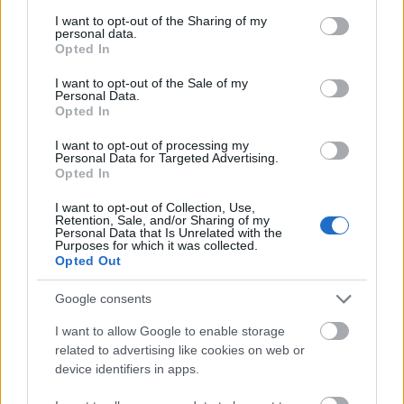
services and may gather and store information including but
not limited to your visit or usage behaviour. You may click to
I want to opt-out of the Sharing of my
This project has been funded with support from the European
personal data.
Commission
grant or deny consent to Google and its third-party tags to
Opted In
use your data for below specified purposes in below Google
consent section.
I want to opt-out of the Sale of my
Personal Data.
Najnowsze artykuły
Opted In
Gry do zarabiania pieniędzy 2026 – jak naprawdę zarobić na
I want to opt-out of processing my
Personal Data for Targeted Advertising.
grach
Opted In
Jak oszczędzać pieniądze 2026 – praktyczny poradnik dla
I want to opt-out of Collection, Use,
Polaków
Retention, Sale, and/or Sharing of my
Personal Data that Is Unrelated with the
Purposes for which it was collected.
Praca chałupnicza i dodatkowa praca z domu 2026 – realne
Opted Out
sposoby
Google consents
Aplikacje do zarabiania pieniędzy 2026 – 12 najlepszych w
Polsce
I want to allow Google to enable storage
related to advertising like cookies on web or
Jak zarobić w internecie w Polsce 2026 – 13 sprawdzonych
device identifiers in apps.
sposobów