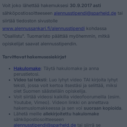
Voit joko lähettää hakemuksesi
30.9.2017 asti
sähköpostiosoitteeseen
alennusstipendi@sparheld.de
tai
siirtää tiedoston sivustolle
www.alennussankari.fi/alennusstipendi
kohdassa
"Osallistu". Tuomaristo päättää myöhemmin, mitkä
opiskelijat saavat alennusstipendin.
Tarvittavat hakemusasiakirjat
Hakulomake
: Täytä hakulomake ja anna
perustietosi.
Video tai teksti
: Luo lyhyt video TAI kirjoita lyhyt
teksti, jossa voit kertoa itsestäsi ja selittää, miksi
olet Suomen säästeliäin opiskelija.
Voit siirtää videosi kaikilla videofoorumeilla (esim.
Youtube, Vimeo). Videon linkki on annettava
hakemuslomakkeessa ja sen voi
suoraan kopioida
.
Lähetä meille
allekirjoitettu hakulomake
sähköpostiosoitteeseen
alennusstipendi@sparheld.de
tai siirrä se