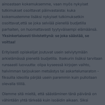
ainoastaan kokemuksemme, vaan myös nykyiset
tutkimukset osoittavat päinvastaista: kuka
kokemustemme lisäksi nykyiset tutkimuksetkin
osoittavat,että se joka selviää pienellä budjetilla
parhaiten, on huomattavasti tyytyväisempi elämäänsä.
Yksinkertaisesti tiivistettynä: se joka säästää, se
voittaa!
Erityisesti opiskelijat joutuvat usein selviytymään
arkielämässä pienellä budjetilla. Itsekurin lisäksi tarvitaan
runsaasti luovuutta: olipa kyseessä kirjojen vaihto,
halvimman tarjouksen metsästys tai askartelumaraton -
fiksuilla ideoilla pärjää usein paremmin kuin pullollaan
olevalla tilillä.
Olemme sitä mieltä, että säästäminen tänä päivänä on
vähintään yhtä tärkeää kuin isoäidin aikaan. Siksi