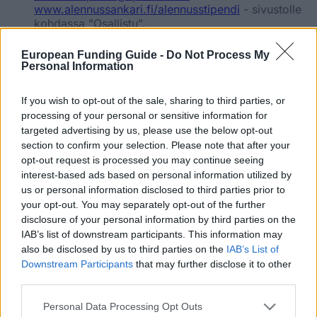
www.alennussankari.fi/alennusstipendi
- sivustolle
kohdassa "Osallistu".
Liite voi olla
enintään kaksi megatavua (2Mt)
.
European Funding Guide -
Do Not Process My
Personal Information
Hakuajat
If you wish to opt-out of the sale, sharing to third parties, or
Seuraavaa hakuaikaa sovelletaan:
processing of your personal or sensitive information for
targeted advertising by us, please use the below opt-out
30.09.2017
Deadline:
section to confirm your selection. Please note that after your
opt-out request is processed you may continue seeing
interest-based ads based on personal information utilized by
us or personal information disclosed to third parties prior to
Send us feedback on this entry
your opt-out. You may separately opt-out of the further
disclosure of your personal information by third parties on the
IAB’s list of downstream participants. This information may
also be disclosed by us to third parties on the
IAB’s List of
Nasi
Partnerzy
Downstream Participants
that may further disclose it to other
third parties.
Please note that this website/app uses one or more Google
Personal Data Processing Opt Outs