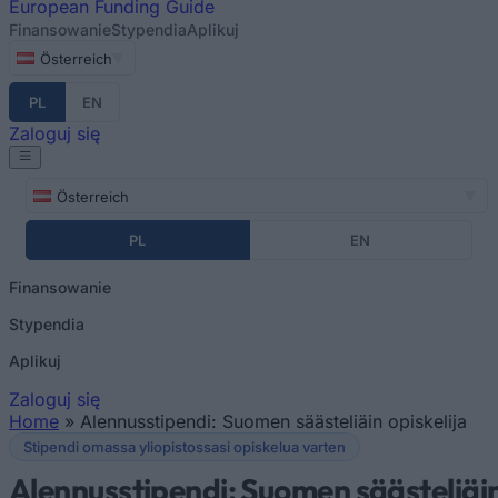
European
Funding Guide
Finansowanie
Stypendia
Aplikuj
Österreich
PL
EN
Zaloguj się
Österreich
PL
EN
Finansowanie
Stypendia
Aplikuj
Zaloguj się
Home
»
Alennusstipendi: Suomen säästeliäin opiskelija
Jesteś tutaj
Stipendi omassa yliopistossasi opiskelua varten
Alennusstipendi: Suomen säästeliäi