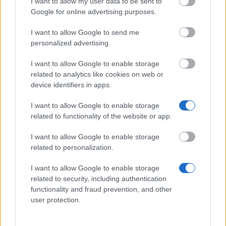
I want to allow my user data to be sent to
Google for online advertising purposes.
Popular Articles
I want to allow Google to send me
Read
(aktywna karta)
Commented
personalized advertising.
Płatne ankiety w Polsce 2026 – gdzie naprawdę zarobisz
I want to allow Google to enable storage
related to analytics like cookies on web or
Jak zarobić w internecie w Polsce 2026 – 13 sprawdzonych
device identifiers in apps.
sposobów
I want to allow Google to enable storage
Gry do zarabiania pieniędzy 2026 – jak naprawdę zarobić na
related to functionality of the website or app.
grach
I want to allow Google to enable storage
Aplikacje do zarabiania pieniędzy 2026 – 12 najlepszych w
related to personalization.
Polsce
I want to allow Google to enable storage
Praca chałupnicza i dodatkowa praca z domu 2026 – realne
related to security, including authentication
sposoby
functionality and fraud prevention, and other
user protection.