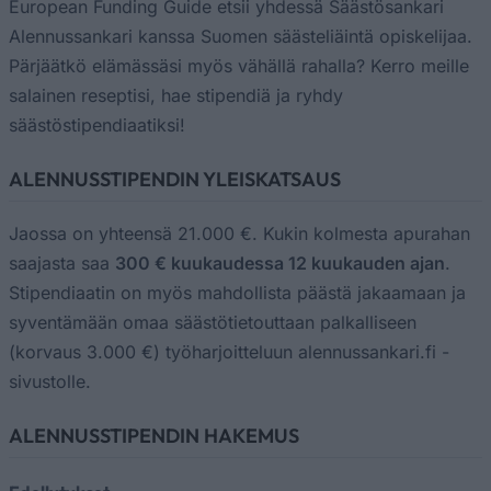
European Funding Guide etsii yhdessä Säästösankari
Alennussankari kanssa Suomen säästeliäintä opiskelijaa.
Pärjäätkö elämässäsi myös vähällä rahalla? Kerro meille
salainen reseptisi, hae stipendiä ja ryhdy
säästöstipendiaatiksi!
ALENNUSSTIPENDIN YLEISKATSAUS
Jaossa on yhteensä 21.000 €. Kukin kolmesta apurahan
saajasta saa
300 € kuukaudessa 12 kuukauden ajan
.
Stipendiaatin on myös mahdollista päästä jakaamaan ja
syventämään omaa säästötietouttaan palkalliseen
(korvaus 3.000 €) työharjoitteluun alennussankari.fi -
sivustolle.
ALENNUSSTIPENDIN HAKEMUS