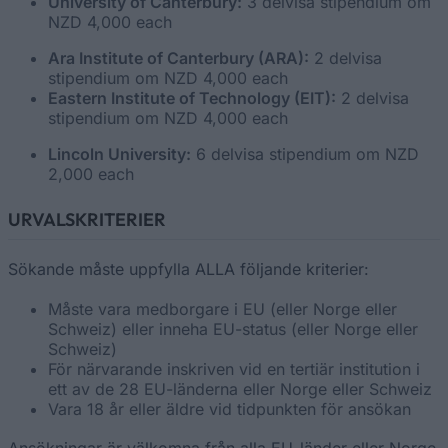
University of Canterbury:
3 delvisa stipendium om
NZD 4,000 each
Ara Institute of Canterbury (ARA):
2 delvisa
stipendium om NZD 4,000 each
Eastern Institute of Technology (EIT):
2 delvisa
stipendium om NZD 4,000 each
Lincoln University:
6 delvisa stipendium om NZD
2,000 each
URVALSKRITERIER
Sökande måste uppfylla ALLA följande kriterier:
Måste vara medborgare i EU (eller Norge eller
Schweiz) eller inneha EU-status (eller Norge eller
Schweiz)
För närvarande inskriven vid en tertiär institution i
ett av de 28 EU-länderna eller Norge eller Schweiz
Vara 18 år eller äldre vid tidpunkten för ansökan
Ansökningar är välkomna från alla EU-länder eller Norge