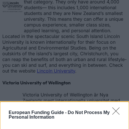
that category. They only have around 4,000
students— this includes 1,000 international
students and they are New Zealand’s smallest
university. This means they can offer a unique
campus experience, smaller class sizes,
applied learning, and personal attention.
Located in the spectacular scenic South Island Lincoln
University is known internationally for their focus on
Agricultural and Environmental Studies. Being on the
outskirts of the island’s largest city, Christchurch, you
can reap the benefits of both an urban and rural lifestyle-
you can ski and surf, and everything in between. Check
out the website
Lincoln University
.
Victoria University of Wellington
Victoria University of Wellington är Nya
Zeelands mest internationella universitet med
22 000 studenter inklusive 3 000 studenter från
över 100 länder. Victoria är känt för sina
European Funding Guide -
Do Not Process My
Personal Information
forskningsprogram av hög kaliber, det verkliga
internationella samfundet och dess främsta läge