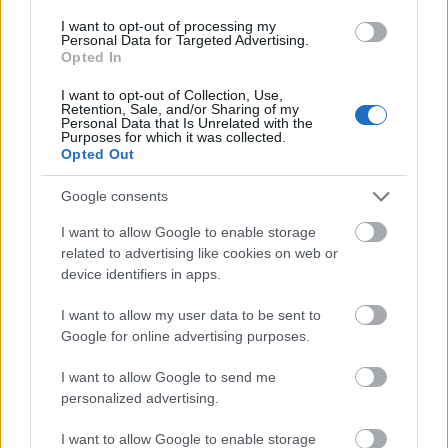
Technology
.
I want to opt-out of processing my
Personal Data for Targeted Advertising.
University of Otago
Opted In
I want to opt-out of Collection, Use,
University of Otago i Dunedin är Nya Zeelands
Retention, Sale, and/or Sharing of my
äldsta universitet och är känt för sitt livliga
Personal Data that Is Unrelated with the
studentliv och sin kultur. Denna universitetsstad
Purposes for which it was collected.
Opted Out
har mycket att erbjuda internationella studenter,
med en unik miljö och flexibla program. Otagos
utmärkta akademiska rykte, undervisande
Google consents
personal i världsklass, stark forskningskultur
I want to allow Google to enable storage
och aktiv campus livsstil lockar högt begåvade och
related to advertising like cookies on web or
kreativa studenter från Nya Zeeland och från hela
device identifiers in apps.
världen. På plats i söder på den södra ön kommer du
aldrig att vara långt från stranden och bergen. Låter det
I want to allow my user data to be sent to
här som du? Hitta mer information om
Otago University
.
Google for online advertising purposes.
Eastern Institute of Technology
I want to allow Google to send me
personalized advertising.
Eastern Institute of Technology (EIT) är ett av
de snabbast växande tertiära instituten i Nya
Zeeland med 10.000 heltids- och
I want to allow Google to enable storage