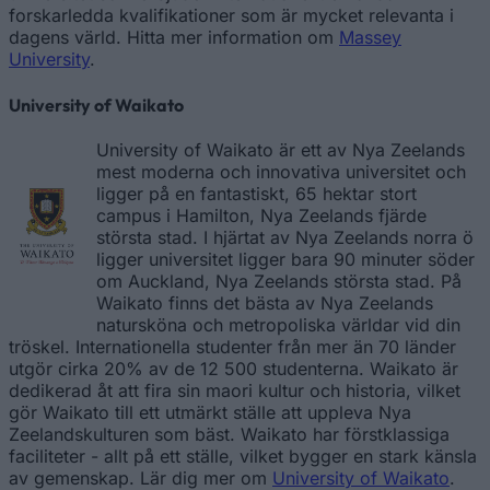
forskarledda kvalifikationer som är mycket relevanta i
dagens värld. Hitta mer information om
Massey
University
.
University of Waikato
University of Waikato är ett av Nya Zeelands
mest moderna och innovativa universitet och
ligger på en fantastiskt, 65 hektar stort
campus i Hamilton, Nya Zeelands fjärde
största stad. I hjärtat av Nya Zeelands norra ö
ligger universitet ligger bara 90 minuter söder
om Auckland, Nya Zeelands största stad. På
Waikato finns det bästa av Nya Zeelands
natursköna och metropoliska världar vid din
tröskel. Internationella studenter från mer än 70 länder
utgör cirka 20% av de 12 500 studenterna. Waikato är
dedikerad åt att fira sin maori kultur och historia, vilket
gör Waikato till ett utmärkt ställe att uppleva Nya
Zeelandskulturen som bäst. Waikato har förstklassiga
faciliteter - allt på ett ställe, vilket bygger en stark känsla
av gemenskap. Lär dig mer om
University of Waikato
.