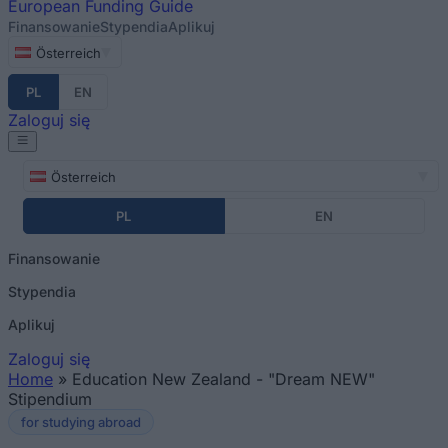
European
Funding Guide
Finansowanie
Stypendia
Aplikuj
Österreich
PL
EN
Zaloguj się
Österreich
PL
EN
Finansowanie
Stypendia
Aplikuj
Zaloguj się
Home
»
Education New Zealand - "Dream NEW"
Jesteś tutaj
Stipendium
for studying abroad