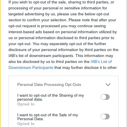
i Nya Zeelands huvudstad. Du kommer att vara
If you wish to opt-out of the sale, sharing to third parties, or
i Nya Zeelands kreativa hjärta och lär dig av Victorias
processing of your personal or sensitive information for
världsklasslärare. Wellington är också landets
targeted advertising by us, please use the below opt-out
kulturhuvudstad. Konst, musik, cafésamhälle och en hel
section to confirm your selection. Please note that after your
värld av kreativitet packas alla in i en kompakt, livlig och
opt-out request is processed you may continue seeing
vänlig stad, märkt världens coolaste lilla huvudstad av
interest-based ads based on personal information utilized by
Lonely Planet. Lär dig mer om
Victoria University
.
us or personal information disclosed to third parties prior to
your opt-out. You may separately opt-out of the further
AUT - Auckland University of Technology
disclosure of your personal information by third parties on the
IAB’s list of downstream participants. This information may
AUT - Auckland University of Technology är
also be disclosed by us to third parties on the
IAB’s List of
ett modernt och livfullt universitet beläget i
Downstream Participants
that may further disclose it to other
hjärtat av Auckland, Nya Zeelands största stad.
third parties.
Med mer än 26 000 studenter och 4 000
internationella från 90+ länder är Auckland
Please note that this website/app uses one or more Google
Personal Data Processing Opt Outs
University of Technology det näst största Nya
services and may gather and store information including but
Zeeländska universitet som är känt för sitt
not limited to your visit or usage behaviour. You may click to
I want to opt-out of the Sharing of my
stora campusliv och innovativa program på
personal data.
grant or deny consent to Google and its third-party tags to
campus. Den har tre campus i Auckland, är utrustad med
Opted In
use your data for below specified purposes in below Google
de bästa faciliteter och interaktiva klassrum. Universitetet
consent section.
erbjuder mer än 250 studieprogram, utmärkt studentstöd
I want to opt-out of the Sale of my
Personal Data.
och en unik och rolig studieupplevelse. Hitta mer
Opted In
information om
AUT - Auckland University of