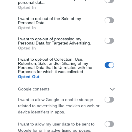
Commission
personal data.
grant or deny consent to Google and its third-party tags to
Opted In
use your data for below specified purposes in below Google
consent section.
I want to opt-out of the Sale of my
Najnowsze artykuły
Personal Data.
Opted In
Gry do zarabiania pieniędzy 2026 – jak naprawdę zarobić na
I want to opt-out of processing my
grach
Personal Data for Targeted Advertising.
Opted In
Jak oszczędzać pieniądze 2026 – praktyczny poradnik dla
Polaków
I want to opt-out of Collection, Use,
Retention, Sale, and/or Sharing of my
Personal Data that Is Unrelated with the
Praca chałupnicza i dodatkowa praca z domu 2026 – realne
Purposes for which it was collected.
sposoby
Opted Out
Aplikacje do zarabiania pieniędzy 2026 – 12 najlepszych w
Google consents
Polsce
I want to allow Google to enable storage
Jak zarobić w internecie w Polsce 2026 – 13 sprawdzonych
related to advertising like cookies on web or
sposobów
device identifiers in apps.
I want to allow my user data to be sent to
Popular Articles
Google for online advertising purposes.