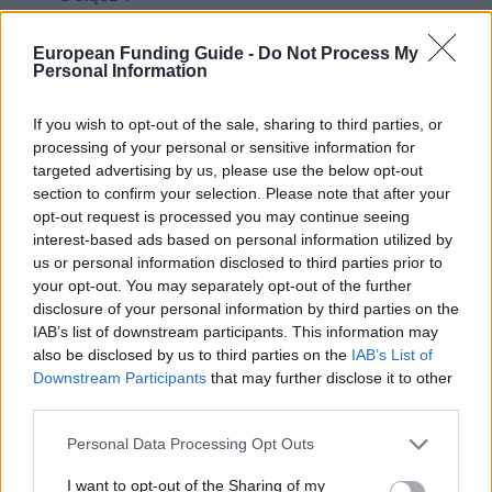
Rozmiar załącznika nie może przekraczać 2 MB
European Funding Guide -
Do Not Process My
Personal Information
Termin aplikacji
If you wish to opt-out of the sale, sharing to third parties, or
Obowiązuję następujący termin zakończenia aplikacji:
processing of your personal or sensitive information for
30.09.2017
Deadline:
targeted advertising by us, please use the below opt-out
section to confirm your selection. Please note that after your
opt-out request is processed you may continue seeing
interest-based ads based on personal information utilized by
us or personal information disclosed to third parties prior to
Send us feedback on this entry
your opt-out. You may separately opt-out of the further
disclosure of your personal information by third parties on the
IAB’s list of downstream participants. This information may
also be disclosed by us to third parties on the
IAB’s List of
Nasi
Partnerzy
Downstream Participants
that may further disclose it to other
third parties.
Please note that this website/app uses one or more Google
Personal Data Processing Opt Outs
services and may gather and store information including but
This project has been funded with support from the European
not limited to your visit or usage behaviour. You may click to
I want to opt-out of the Sharing of my