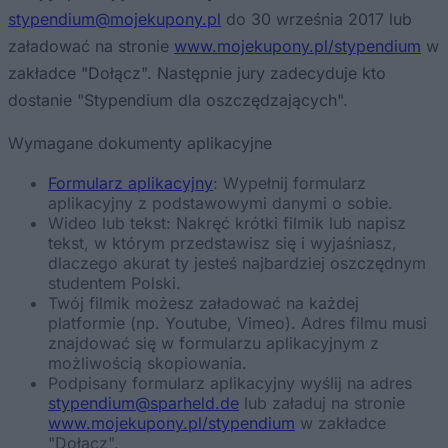
stypendium@mojekupony.pl
do 30 września 2017 lub
załadować na stronie
www.mojekupony.pl/stypendium
w
zakładce "Dołącz". Następnie jury zadecyduje kto
dostanie "Stypendium dla oszczędzających".
Wymagane dokumenty aplikacyjne
Formularz aplikacyjny
: Wypełnij formularz
aplikacyjny z podstawowymi danymi o sobie.
Wideo lub tekst: Nakręć krótki filmik lub napisz
tekst, w którym przedstawisz się i wyjaśniasz,
dlaczego akurat ty jesteś najbardziej oszczędnym
studentem Polski.
Twój filmik możesz załadować na każdej
platformie (np. Youtube, Vimeo). Adres filmu musi
znajdować się w formularzu aplikacyjnym z
możliwością skopiowania.
Podpisany formularz aplikacyjny wyślij na adres
stypendium@sparheld.de
lub załaduj na stronie
www.mojekupony.pl/stypendium
w zakładce
"Dołącz".