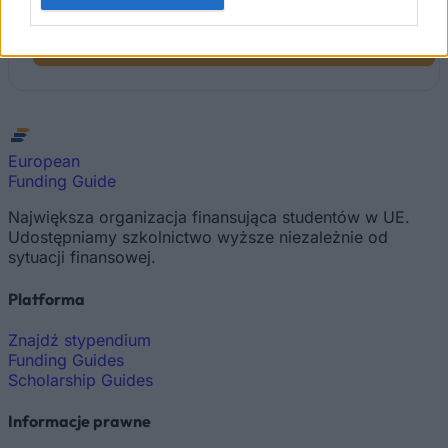
Search Scholarships
→
European
Funding Guide
Największa organizacja finansująca studentów w UE.
Udostępniamy szkolnictwo wyższe niezależnie od
sytuacji finansowej.
Platforma
Znajdź stypendium
Funding Guides
Scholarship Guides
Informacje prawne