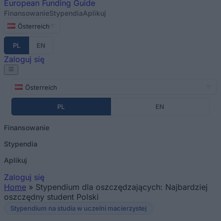
European
Funding Guide
Finansowanie
Stypendia
Aplikuj
Österreich
PL
EN
Zaloguj się
Österreich
PL
EN
Finansowanie
Stypendia
Aplikuj
Zaloguj się
Home
»
Stypendium dla oszczędzających: Najbardziej
Jesteś tutaj
oszczędny student Polski
Stypendium na studia w uczelni macierzystej