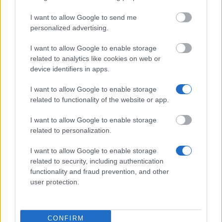
Read
(aktywna karta)
Commented
I want to allow Google to send me
personalized advertising.
Płatne ankiety w Polsce 2026 – gdzie naprawdę zarobisz
I want to allow Google to enable storage
related to analytics like cookies on web or
Jak zarobić w internecie w Polsce 2026 – 13 sprawdzonych
device identifiers in apps.
sposobów
I want to allow Google to enable storage
Gry do zarabiania pieniędzy 2026 – jak naprawdę zarobić na
grach
related to functionality of the website or app.
Aplikacje do zarabiania pieniędzy 2026 – 12 najlepszych w
I want to allow Google to enable storage
Polsce
related to personalization.
Praca chałupnicza i dodatkowa praca z domu 2026 – realne
I want to allow Google to enable storage
sposoby
related to security, including authentication
functionality and fraud prevention, and other
user protection.
Find your scholarship.
CONFIRM
Search 12,320+ scholarships across Europe.