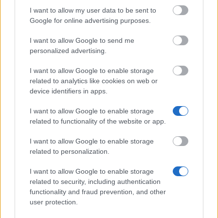
Opinionz Portugal 2026 - é fiável? Análise honesta, pagamentos
I want to allow my user data to be sent to
e a nossa nota
Google for online advertising purposes.
Voissy Portugal 2026: como funciona, pagamentos e a nossa
I want to allow Google to send me
opinião
personalized advertising.
Ganhar dinheiro com jogos em Portugal 2026: 18 apps testadas
I want to allow Google to enable storage
related to analytics like cookies on web or
Apps para ganhar dinheiro em Portugal 2026 — 3 testadas que
device identifiers in apps.
pagam mesmo
I want to allow Google to enable storage
related to functionality of the website or app.
Popular Articles
I want to allow Google to enable storage
Read
(separador ativo)
Commented
related to personalization.
Ganhar dinheiro online em Portugal: 14 métodos testados em
I want to allow Google to enable storage
2026
related to security, including authentication
functionality and fraud prevention, and other
Trabalho em casa Portugal 2026: 16 formas reais de ganhar
user protection.
dinheiro a partir de casa