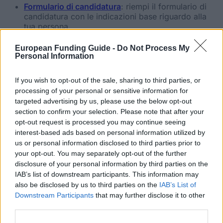
Formulario di candidatura
: riempi il formulario di
candidatura con le indicazioni base riguardo alla
tua persona.
Video o testo:
: gira un breve video, oppure
allestisci un breve testo, nel quale ti presenti e
European Funding Guide -
Do Not Process My
spieghi cosa ti rende lo studente più parsimonioso
Personal Information
d’Italia.
Puoi caricare il tuo video su qualsiasi portale video
If you wish to opt-out of the sale, sharing to third parties, or
(p. es.: Youtube, Vimeo). Il link per il video deve
processing of your personal or sensitive information for
essere indicato nel formulario di candidatura, e
targeted advertising by us, please use the below opt-out
direttamente copiabile.
section to confirm your selection. Please note that after your
formulario di candidatura firmato presso
borsa-di-
opt-out request is processed you may continue seeing
studio@sparheld.de
oppure puoi caricarla su
interest-based ads based on personal information utilized by
www.signorsconto.it/borsa-di-studio
nella sezione
us or personal information disclosed to third parties prior to
“Partecipa”.
your opt-out. You may separately opt-out of the further
L’allegato
non deve superare i 2 MB.
disclosure of your personal information by third parties on the
IAB’s list of downstream participants. This information may
Termini
also be disclosed by us to third parties on the
IAB’s List of
Downstream Participants
that may further disclose it to other
third parties.
I termini sono i seguenti: