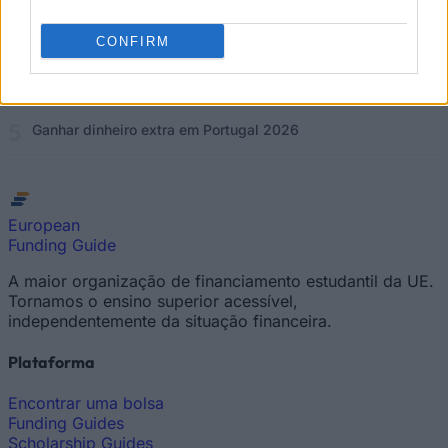
Apps para ganhar dinheiro em Portugal 2026 — 3 testadas
que pagam mesmo
CONFIRM
Ganhar dinheiro com jogos em Portugal 2026: 18 apps
testadas
Ganhar dinheiro extra em Portugal 2026
European
Funding Guide
A maior organização de financiamento estudantil da UE.
Tornamos o ensino superior acessível,
independentemente da situação financeira.
Plataforma
Encontrar uma bolsa
Funding Guides
Scholarship Guides