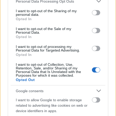
Please note that this website/app uses one or more Google
30.09.2017
Deadline:
Personal Data Processing Opt Outs
services and may gather and store information including but
not limited to your visit or usage behaviour. You may click to
I want to opt-out of the Sharing of my
personal data.
grant or deny consent to Google and its third-party tags to
Opted In
use your data for below specified purposes in below Google
Envie-nos comentários sobre esta entrada
consent section.
I want to opt-out of the Sale of my
Personal Data.
Opted In
I want to opt-out of processing my
Os nossos
Parceiros
Personal Data for Targeted Advertising.
Opted In
I want to opt-out of Collection, Use,
Retention, Sale, and/or Sharing of my
Personal Data that Is Unrelated with the
Este projeto foi financiado com o apoio da Comissão Europeia
Purposes for which it was collected.
Opted Out
Google consents
Artigos mais recentes
I want to allow Google to enable storage
KingOpinion Portugal: opiniões, pagamentos e quanto se ganha
related to advertising like cookies on web or
em 2026
device identifiers in apps.