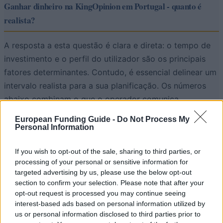
Ganhar dinheiro na KingOpinion em Portugal - quanto é
realista?
A resposta a esta questão é clara e direta: o tempo de
investimento e o perfil do utilizador são os principais
fatores determinantes. Contudo, é essencial delinear um
intervalo realista para a sua planificação. Os números
abaixo combinam o que o operador comunica
oficialmente com o que esperamos do mercado
European Funding Guide -
Do Not Process My
português.
Personal Information
até 6 €
2 €
If you wish to opt-out of the sale, sharing to third parties, or
processing of your personal or sensitive information for
por pesquisa
médio na Alemanha
targeted advertising by us, please use the below opt-out
(tecto na landing PT)
(referência do operador)
section to confirm your selection. Please note that after your
opt-out request is processed you may continue seeing
interest-based ads based on personal information utilized by
10-40 €
10-30 min
us or personal information disclosed to third parties prior to