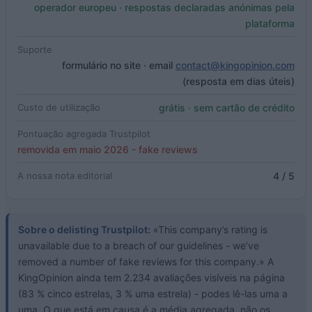
operador europeu · respostas declaradas anónimas pela
plataforma
Suporte
formulário no site · email
contact@kingopinion.com
(resposta em dias úteis)
grátis · sem cartão de crédito
Custo de utilização
Pontuação agregada Trustpilot
removida em maio 2026 - fake reviews
4 / 5
A nossa nota editorial
Sobre o delisting Trustpilot:
«This company’s rating is
unavailable due to a breach of our guidelines - we’ve
removed a number of fake reviews for this company.» A
KingOpinion ainda tem 2.234 avaliações visíveis na página
(83 % cinco estrelas, 3 % uma estrela) - podes lê-las uma a
uma. O que está em causa é a média agregada, não os