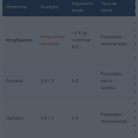
Pagamento
Tipos de
C
Plataforma
Trustpilot
desde
tarefa
d
A
i
~5 € (a
Indisponível
Pesquisas
(
KingOpinion
confirmar
(delisted)
remuneradas
L
PT)
T
D
S
Pesquisas,
n
Surveoo
3,8 / 5
5 €
micro-
b
tarefas
f
C
e
Pesquisas
Opinionz
3,6 / 5
5 €
t
remuneradas
e
c