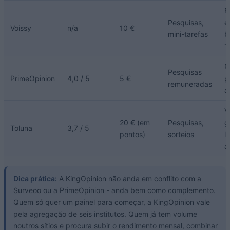
F
Pesquisas,
e
Voissy
n/a
10 €
mini-tarefas
b
1
P
Pesquisas
PrimeOpinion
4,0 / 5
5 €
p
remuneradas
a
V
20 € (em
Pesquisas,
g
Toluna
3,7 / 5
pontos)
sorteios
l
a
Dica prática:
A KingOpinion não anda em conflito com a
Surveoo ou a PrimeOpinion - anda bem como complemento.
Quem só quer um painel para começar, a KingOpinion vale
pela agregação de seis institutos. Quem já tem volume
noutros sítios e procura subir o rendimento mensal, combinar