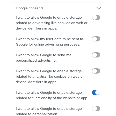
Google consents
I want to allow Google to enable storage
related to advertising like cookies on web or
Financing tips
device identifiers in apps.
The 11 Biggest Misconceptions about Scholarships
I want to allow my user data to be sent to
Google for online advertising purposes.
Publicado 12 ago 2014
I want to allow Google to send me
personalized advertising.
Os nossos
Parceiros
I want to allow Google to enable storage
related to analytics like cookies on web or
device identifiers in apps.
Este projeto foi financiado com o apoio da Comissão Europeia
I want to allow Google to enable storage
related to functionality of the website or app.
Artigos mais recentes
I want to allow Google to enable storage
related to personalization.