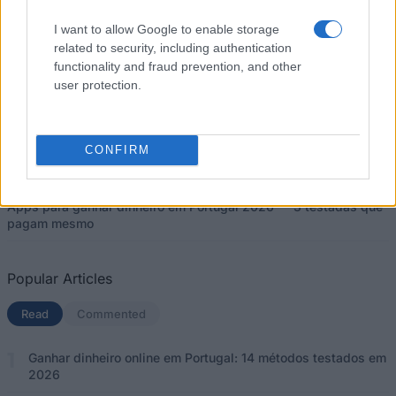
KingOpinion Portugal: opiniões, pagamentos e quanto se ganha
I want to allow Google to enable storage
em 2026
related to security, including authentication
functionality and fraud prevention, and other
Opinionz Portugal 2026 - é fiável? Análise honesta, pagamentos
e a nossa nota
user protection.
Voissy Portugal 2026: como funciona, pagamentos e a nossa
opinião
CONFIRM
Ganhar dinheiro com jogos em Portugal 2026: 18 apps testadas
Apps para ganhar dinheiro em Portugal 2026 — 3 testadas que
pagam mesmo
Popular Articles
Read
(separador ativo)
Commented
Ganhar dinheiro online em Portugal: 14 métodos testados em
2026