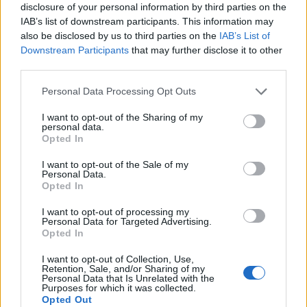
disclosure of your personal information by third parties on the
IAB’s list of downstream participants. This information may
also be disclosed by us to third parties on the
IAB’s List of
Downstream Participants
that may further disclose it to other
third parties.
Please note that this website/app uses one or more Google
Personal Data Processing Opt Outs
services and may gather and store information including but
Financiamento
not limited to your visit or usage behaviour. You may click to
I want to opt-out of the Sharing of my
personal data.
grant or deny consent to Google and its third-party tags to
Financing your studies in France
Opted In
use your data for below specified purposes in below Google
consent section.
I want to opt-out of the Sale of my
Publicado 31 jul 2014
Personal Data.
Opted In
Informações gerais sobre o
I want to opt-out of processing my
financiamento dos seus estudos
Personal Data for Targeted Advertising.
Opted In
I want to opt-out of Collection, Use,
Retention, Sale, and/or Sharing of my
Personal Data that Is Unrelated with the
Purposes for which it was collected.
Opted Out