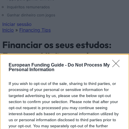
Inquéritos remunerados
Ganhar dinheiro com jogos
Iniciar sessão
Início
»
Financing Tips
Está aqui
Financiar os seus estudos:
França – Visão geral e
informações específicas do
European Funding Guide -
Do Not Process My
Personal Information
país
If you wish to opt-out of the sale, sharing to third parties, or
processing of your personal or sensitive information for
País:
França
targeted advertising by us, please use the below opt-out
section to confirm your selection. Please note that after your
Financiar os seus estudos: França
opt-out request is processed you may continue seeing
interest-based ads based on personal information utilized by
us or personal information disclosed to third parties prior to
your opt-out. You may separately opt-out of the further