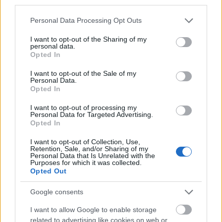
third parties.
30.09.2017
Deadline:
Please note that this website/app uses one or more Google
Personal Data Processing Opt Outs
services and may gather and store information including but
not limited to your visit or usage behaviour. You may click to
I want to opt-out of the Sharing of my
personal data.
Send us feedback on this entry
grant or deny consent to Google and its third-party tags to
Opted In
use your data for below specified purposes in below Google
consent section.
I want to opt-out of the Sale of my
Personal Data.
Opted In
Våra
Partner
I want to opt-out of processing my
Personal Data for Targeted Advertising.
Opted In
I want to opt-out of Collection, Use,
This project has been funded with support from the European
Retention, Sale, and/or Sharing of my
Commission
Personal Data that Is Unrelated with the
Purposes for which it was collected.
Opted Out
Senaste artiklarna
Google consents
Spara pengar tips 2026: 20 konkreta sätt att få mer kvar i
I want to allow Google to enable storage
månaden
related to advertising like cookies on web or