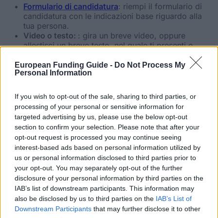
Formulario di candidatura
: riempi il formulario di
candidatura con le indicazioni base riguardo alla
tua persona.
Video o testo:
: gira un breve video, oppure
allestisci un breve testo, nel quale ti presenti e
spieghi cosa ti rende lo studente più parsimonioso
d’Italia.
European Funding Guide -
Do Not Process My
Personal Information
Puoi caricare il tuo video su qualsiasi portale video
(p. es.: Youtube, Vimeo). Il link per il video deve
essere indicato nel formulario di candidatura, e
If you wish to opt-out of the sale, sharing to third parties, or
direttamente copiabile.
processing of your personal or sensitive information for
formulario di candidatura firmato presso
borsa-di-
targeted advertising by us, please use the below opt-out
studio@sparheld.de
oppure puoi caricarla su
section to confirm your selection. Please note that after your
www.signorsconto.it/borsa-di-studio
nella sezione
opt-out request is processed you may continue seeing
“Partecipa”.
interest-based ads based on personal information utilized by
L’allegato
non deve superare i 2 MB.
us or personal information disclosed to third parties prior to
your opt-out. You may separately opt-out of the further
Termini
disclosure of your personal information by third parties on the
IAB’s list of downstream participants. This information may
also be disclosed by us to third parties on the
IAB’s List of
I termini sono i seguenti:
Downstream Participants
that may further disclose it to other