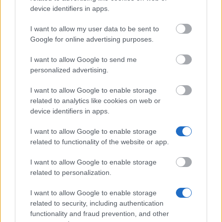
device identifiers in apps.
Jobba hemifrån i Sverige 2026: 10 seriösa sätt att tjäna pengar
hemma
I want to allow my user data to be sent to
Google for online advertising purposes.
Freecash recension 2026 — är Freecash seriöst? Vår granskning
för Sverige
I want to allow Google to send me
personalized advertising.
Tjäna extra pengar 2026 — 15 smarta sätt att skaffa en
sidoinkomst i Sverige
I want to allow Google to enable storage
related to analytics like cookies on web or
Betalda undersökningar Sverige 2026 — 19 seriösa paneler att
tjäna pengar på enkäter
device identifiers in apps.
I want to allow Google to enable storage
Popular Articles
related to functionality of the website or app.
Read
(aktiv flik)
Commented
I want to allow Google to enable storage
related to personalization.
Betalda undersökningar Sverige 2026 — 19 seriösa paneler
I want to allow Google to enable storage
att tjäna pengar på enkäter
related to security, including authentication
functionality and fraud prevention, and other
Tjäna extra pengar 2026 — 15 smarta sätt att skaffa en