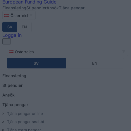
European
Funding Guide
Finansiering
Stipendier
Ansök
Tjäna pengar
Österreich
SV
EN
Logga in
Österreich
SV
EN
Finansiering
Stipendier
Ansök
Tjäna pengar
Tjäna pengar online
Tjäna pengar snabbt
Tjäna extra pengar