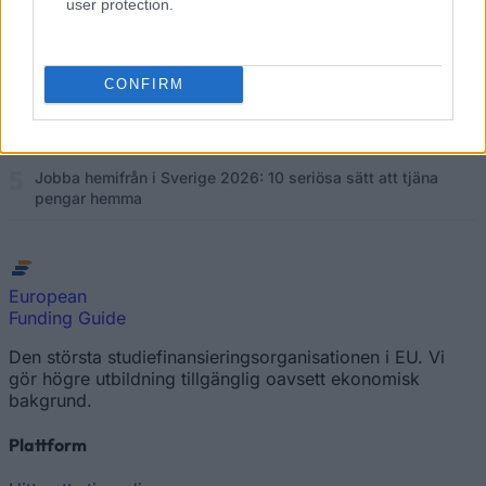
user protection.
sidoinkomst i Sverige
Tjäna pengar snabbt 2026 — 15 sätt att tjäna pengar idag i
Sverige
CONFIRM
Freecash recension 2026 — är Freecash seriöst? Vår
granskning för Sverige
Jobba hemifrån i Sverige 2026: 10 seriösa sätt att tjäna
pengar hemma
European
Funding Guide
Den största studiefinansieringsorganisationen i EU. Vi
gör högre utbildning tillgänglig oavsett ekonomisk
bakgrund.
Plattform