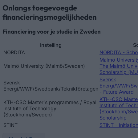
Onlangs toegevoegde
financieringsmogelijkheden
Financiering voor je studie in Zweden
Instelling
S
NORDITA
NORDITA - Schol
Malmö Universi
Malmö University (Malmö/Sweden)
The Malmö Unive
Scholarship (M
Svensk
Svensk
Energi/WWF/Swe
Energi/WWF/Swedbank/Teknikföretagen
- Future Award
KTH-CSC Master
KTH-CSC Master's programmes / Royal
Institute of Tec
Institute of Technology
(Stockholm/Swe
(Stockholm/Sweden)
Scholarship
STINT
STINT - Initiatio