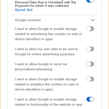
Personal Data that Is Unrelated with the
Populaire artikelen
Purposes for which it was collected.
Opted Out
Gelezen
(actief tabblad)
Becommentarieerd
Google consents
Online geld verdienen in Nederland: 15 bewezen methoden
I want to allow Google to enable storage
(2026)
related to advertising like cookies on web or
device identifiers in apps.
Freecash review 2026 — is Freecash betrouwbaar? Onze
ervaringen voor Nederland
I want to allow my user data to be sent to
Thuiswerk 2026: vacatures + 20 manieren om vanuit huis
Google for online advertising purposes.
geld te verdienen
I want to allow Google to send me
Geld verdienen met spelletjes — tot €182 per game (2026)
personalized advertising.
Productentester worden: gratis producten + tot €182 per test
I want to allow Google to enable storage
related to analytics like cookies on web or
device identifiers in apps.
I want to allow Google to enable storage
European
related to functionality of the website or app.
Funding Guide