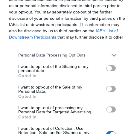
us or personal information disclosed to third parties prior to
your opt-out. You may separately opt-out of the further
disclosure of your personal information by third parties on the
IAB’s list of downstream participants. This information may
Dit project is gefinancierd met steun van de Europese Commissie
also be disclosed by us to third parties on the
IAB’s List of
Downstream Participants
that may further disclose it to other
third parties.
Laatste artikelen
Please note that this website/app uses one or more Google
Personal Data Processing Opt Outs
Toluna review 2026: ervaringen, uitbetaling, betrouwbaar?
services and may gather and store information including but
not limited to your visit or usage behaviour. You may click to
I want to opt-out of the Sharing of my
personal data.
PanelClix review 2026: betrouwbaar, uitbetaling en wat je echt
grant or deny consent to Google and its third-party tags to
Opted In
verdient
use your data for below specified purposes in below Google
consent section.
I want to opt-out of the Sale of my
Freecash review 2026 — is Freecash betrouwbaar? Onze
Personal Data.
ervaringen voor Nederland
Opted In
Geld verdienen met spelletjes — tot €182 per game (2026)
I want to opt-out of processing my
Personal Data for Targeted Advertising.
Opted In
Productentester worden: gratis producten + tot €182 per test
I want to opt-out of Collection, Use,
Retention, Sale, and/or Sharing of my