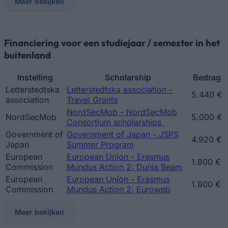
Meer bekijken
Financiering voor een studiejaar / semester in het
buitenland
Instelling
Scholarship
Bedrag
Letterstedtska
Letterstedtska association -
5.440 €
association
Travel Grants
NordSecMob - NordSecMob
NordSecMob
5.000 €
Consortium scholarships
Government of
Government of Japan - JSPS
4.920 €
Japan
Summer Program
European
European Union - Erasmus
1.800 €
Commission
Mundus Action 2: Dunia Beam
European
European Union - Erasmus
1.800 €
Commission
Mundus Action 2: Euroweb
Meer bekijken