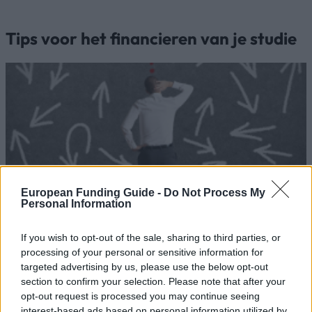
Tips voor het financieren van je studie
European Funding Guide -
Do Not Process My
Financing tips
Personal Information
The 11 Biggest Misconceptions about Scholarships
If you wish to opt-out of the sale, sharing to third parties, or
processing of your personal or sensitive information for
Gepubliceerd 12 aug 2014
targeted advertising by us, please use the below opt-out
section to confirm your selection. Please note that after your
opt-out request is processed you may continue seeing
Onze
Partners
interest-based ads based on personal information utilized by