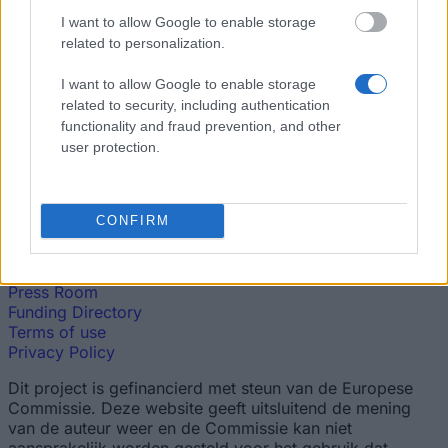
I want to allow Google to enable storage
De grootste studiefinancieringsorganisatie in de EU. Wij
related to personalization.
maken hoger onderwijs toegankelijk ongeacht financiële
achtergrond.
I want to allow Google to enable storage
related to security, including authentication
Platform
functionality and fraud prevention, and other
user protection.
Vind een beurs
Funding Guides
Scholarship Guides
CONFIRM
Legal
About us
Press Room
Funding Directory
Terms of use
Privacy Policy
Dit project is gefinancierd met steun van de Europese
Commissie. Deze website geeft uitsluitend de mening
van de auteur weer en de Commissie kan niet