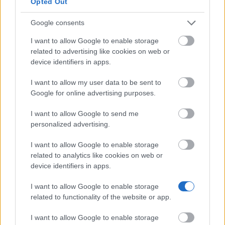
Opted Out
Durchschnittl. Umfragen/Monat
6
Dauer pro Umfrage
10 Min.
Google consents
Auszahlung ab
20 €
I want to allow Google to enable storage
related to advertising like cookies on web or
Auszahlungsarten
Banküberweisung, Amazon, Zalando
device identifiers in apps.
Vergütung pro Umfrage
0,50 € – 5 €
I want to allow my user data to be sent to
Google for online advertising purposes.
Zugehörigkeit
Respondi (DSGVO-konform)
Mitglieder
2,2 Millionen (Stand 2026)
I want to allow Google to send me
personalized advertising.
Meinungsplatz ist eines der
führenden
I want to allow Google to enable storage
related to analytics like cookies on web or
Umfrageportale in Österreich
und zählt aktuell über
device identifiers in apps.
2,2 Millionen Mitglieder. Die Plattform gehört zum
renommierten Marktforschungsunternehmen
I want to allow Google to enable storage
related to functionality of the website or app.
Respondi
und legt großen Wert auf die Einhaltung
aller europäischen Datenschutzrichtlinien.
I want to allow Google to enable storage