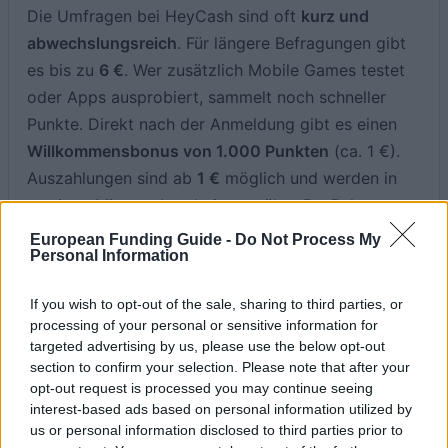
Die Umfragen bei HeyCash sind oft
kurz und
abwechslungsreich
. Für längere Befragungen gibt
es bis zu
6 €
. Wer zusätzlich Mobile Games testet
oder Apps ausprobiert, sammelt noch schneller
Punkte. Direkt nach der Anmeldung gibt es einen
Willkommensbonus von 1.000 Punkten
(ca. 1 €).
Auszahlungen sind ab
1 €
möglich und werden in
wenigen Minuten bearbeitet — über PayPal,
Banküberweisung, Visa-Prepaid-Karte und über
European Funding Guide -
Do Not Process My
Personal Information
100 Gutscheine
(Amazon, Airbnb, Apple, Netflix
u. v. m.).
If you wish to opt-out of the sale, sharing to third parties, or
processing of your personal or sensitive information for
Jetzt zu HeyCash →
targeted advertising by us, please use the below opt-out
section to confirm your selection. Please note that after your
opt-out request is processed you may continue seeing
Kostenlos · 1.000 Punkte Willkommensbonus
interest-based ads based on personal information utilized by
us or personal information disclosed to third parties prior to