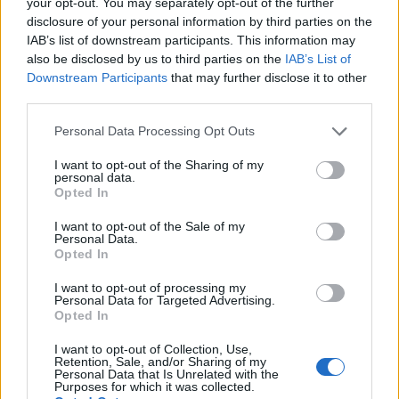
your opt-out. You may separately opt-out of the further
disclosure of your personal information by third parties on the
IAB’s list of downstream participants. This information may
Meinungsplatz
4
also be disclosed by us to third parties on the
IAB’s List of
Etabliertes Umfrageportal speziell für Österreich mit schneller
Downstream Participants
that may further disclose it to other
Auszahlung.
third parties.
Please note that this website/app uses one or more Google
15 €
Personal Data Processing Opt Outs
pro Stunde (max.)
services and may gather and store information including but
2,50 €
6
pro Umfrage (max.)
Umfragen/Monat
not limited to your visit or usage behaviour. You may click to
I want to opt-out of the Sharing of my
personal data.
grant or deny consent to Google and its third-party tags to
Opted In
use your data for below specified purposes in below Google
Jetzt zu Meinungsplatz →
consent section.
I want to opt-out of the Sale of my
Personal Data.
Opted In
Kostenlos · Österreich-spezifische Umfragen
I want to opt-out of processing my
Personal Data for Targeted Advertising.
MEINUNGSPLATZ — AUF EINEN BLICK
Opted In
Max. Verdienst (effektiv)
15 €/Std.
I want to opt-out of Collection, Use,
Retention, Sale, and/or Sharing of my
Max. pro Umfrage
2,50 €
Personal Data that Is Unrelated with the
Purposes for which it was collected.