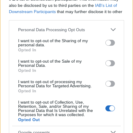
also be disclosed by us to third parties on the
IAB’s List of
Downstream Participants
that may further disclose it to other
third parties.
Please note that this website/app uses one or more Google
Personal Data Processing Opt Outs
services and may gather and store information including but
Dieses Projekt wurde mit Unterstützung der
not limited to your visit or usage behaviour. You may click to
I want to opt-out of the Sharing of my
personal data.
Europäischen Kommission finanziert. Diese Website gibt
grant or deny consent to Google and its third-party tags to
Opted In
ausschließlich die Ansichten des Autors wieder.
use your data for below specified purposes in below Google
consent section.
I want to opt-out of the Sale of my
Verfügbar
Personal Data.
12,320
Opted In
Aktive Stipendien
Gesamtwert
I want to opt-out of processing my
€27
B
Personal Data for Targeted Advertising.
Opted In
an jährlicher Förderung
Abdeckung
I want to opt-out of Collection, Use,
15
Retention, Sale, and/or Sharing of my
Europäische Länder
Personal Data that Is Unrelated with the
Purposes for which it was collected.
Opted Out
Einblicke & Ratgeber
Google consents