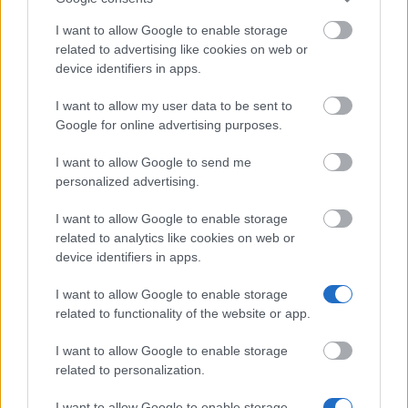
Expertenrat zu Motivationsschreiben, Visaverfahren und
deiner finanziellen Zukunft.
I want to allow Google to enable storage
related to advertising like cookies on web or
Alle Förderungen entdecken
device identifiers in apps.
I want to allow my user data to be sent to
Google for online advertising purposes.
I want to allow Google to send me
personalized advertising.
I want to allow Google to enable storage
related to analytics like cookies on web or
device identifiers in apps.
How to apply
I want to allow Google to enable storage
The 12 Most Important Tips to Get a Scholarship
related to functionality of the website or app.
Finding a scholarship is easier than you might think. Here
I want to allow Google to enable storage
are some tips on getting a scholarship, including what
related to personalization.
you should look out for…
I want to allow Google to enable storage