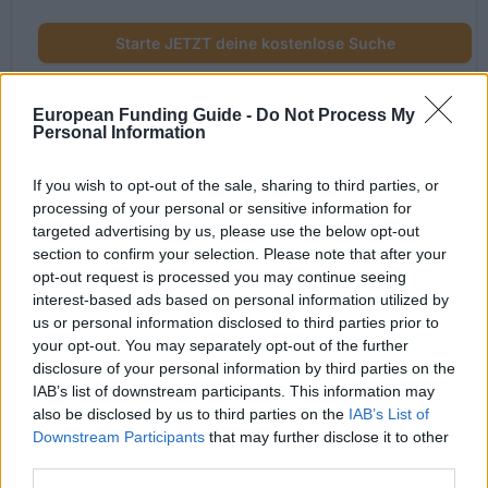
Starte JETZT deine kostenlose Suche
European Funding Guide -
Do Not Process My
Personal Information
Kürzlich hinzugefügte
Fördermöglichkeiten
If you wish to opt-out of the sale, sharing to third parties, or
processing of your personal or sensitive information for
targeted advertising by us, please use the below opt-out
Förderungen für dein Studium in Österreich
section to confirm your selection. Please note that after your
opt-out request is processed you may continue seeing
Institution
Scholarship
interest-based ads based on personal information utilized by
us or personal information disclosed to third parties prior to
The province of Salzburg - ISBK St
The province of Salzburg
your opt-out. You may separately opt-out of the further
Scholarship
disclosure of your personal information by third parties on the
IAB’s list of downstream participants. This information may
The province of Salzburg - Wahre
The province of Salzburg
also be disclosed by us to third parties on the
IAB’s List of
Landschaft Scholarship
Downstream Participants
that may further disclose it to other
University of Music and
University of Music and Performing 
third parties.
Performing Arts in Vienna
Vienna (Vienna/Austria) - Petyrek 