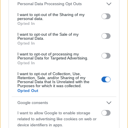
(Vienna/Austria)
award
Please note that this website/app uses one or more Google
Personal Data Processing Opt Outs
services and may gather and store information including but
University of Music and
University of Music and Performing 
not limited to your visit or usage behaviour. You may click to
I want to opt-out of the Sharing of my
Performing Arts in Vienna
Vienna (Vienna/Austria) - Wolfgang
personal data.
grant or deny consent to Google and its third-party tags to
(Vienna/Austria)
Boesch private award
Opted In
use your data for below specified purposes in below Google
consent section.
University of Music and
I want to opt-out of the Sale of my
University of Music and Performing 
Personal Data.
Performing Arts in Vienna
Vienna (Vienna/Austria) - Support 
Opted In
(Vienna/Austria)
I want to opt-out of processing my
Personal Data for Targeted Advertising.
Mehr anzeigen
Opted In
I want to opt-out of Collection, Use,
Retention, Sale, and/or Sharing of my
Personal Data that Is Unrelated with the
Förderungen für ein Studienjahr / -semester im
Purposes for which it was collected.
Opted Out
Ausland
Google consents
Institution
Scholarship
I want to allow Google to enable storage
The province of
The province of Salzburg - Auslandsate
related to advertising like cookies on web or
Salzburg
Scholarship
device identifiers in apps.