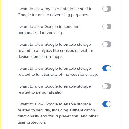
Government of
Government of Romania - Eugen Iones
I want to allow my user data to be sent to
Romania
Scholarships
Google for online advertising purposes.
Embassy of Israel in
Embassy of Israel in Greece - Ministry 
Greece
External Affairs of Israel Scholarships
I want to allow Google to send me
personalized advertising.
Ernest-Solvay-Stiftung - Stipendien für
Ernest-Solvay-Stiftung
Auslandsaufenthalte
I want to allow Google to enable storage
related to analytics like cookies on web or
University of Salzburg
University of Salzburg (Salzburg/Austri
device identifiers in apps.
(Salzburg/Austria)
Joint study scholarship
I want to allow Google to enable storage
related to functionality of the website or app.
Mehr anzeigen
I want to allow Google to enable storage
related to personalization.
I want to allow Google to enable storage
related to security, including authentication
Finanztipps
functionality and fraud prevention, and other
user protection.