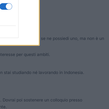
onesia.
tituisce un vantaggio, se ne possiedi uno, ma non è un
nteresse per questi ambiti.
 stai studiando né lavorando in Indonesia.
ti. Dovrai poi sostenere un colloquio presso
nte.