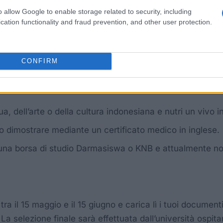
o allow Google to enable storage related to security, including
cation functionality and fraud prevention, and other user protection.
il tuo paese intrattenga relazioni diplomatiche con l’Ind
la secondaria superiore o un titolo equivalente.
CONFIRM
se. Un certificato come il TOEFL, il TOEIC o l’IELTS cos
, dell’arte o della cultura indonesiana e nutri un vivo i
o dimostrare mediante un certificato medico in inglese.
na borsa di studio Darmasiswa o KNB e attualmente non
tra il 15 maggio e il 15 giugno e carica lì i tuoi documen
a selezione finale sarà effettuata dall’università ospita