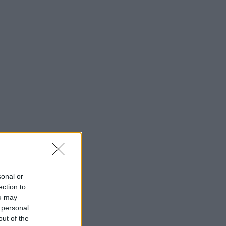
sonal or
ection to
ou may
 personal
out of the