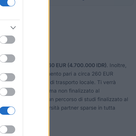
 soggiorno di circa 260 EUR (4.700.000 IDR)
. Inoltre,
una tantum di insediamento pari a circa 260 EUR
 costi di alloggio e di trasporto locale. Ti verrà
 tratta di un programma non finalizzato al
no anziché seguire un percorso di studi finalizzato al
elle circa 54 università partner sparse in tutta