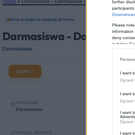
Home
»
Darmasiswa - Darmasiswa Scholarships
further disc
Tu sei qui
participants
Downstream 
Borsa di studio for studying all'estero
Please note
information 
Darmasiswa - Darmasiswa 
deny consent
in below Go
Darmasiswa
Persona
Apply
I want t
Opted 
I want t
Quick
Opted 
ISTITUZIONE
facts
Darmasiswa
I want 
Advertis
Opted 
OFFICIAL WEBSITE
I want t