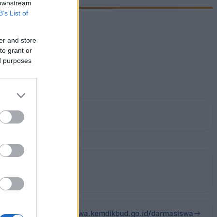
 downstream
B’s List of
er and store
to grant or
ed purposes
s
darmasiswa.kemdikbud.go.id/darmasiswa