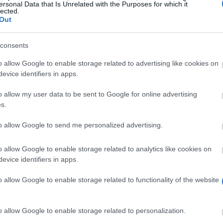
ersonal Data that Is Unrelated with the Purposes for which it
lected.
Out
consents
o allow Google to enable storage related to advertising like cookies on
evice identifiers in apps.
o allow my user data to be sent to Google for online advertising
s.
donesiana in Indonesia, riceverai un'
indennità
mensile di
bri pari a circa 110 EUR (2.000.000 IDR) e un’indennità 
to allow Google to send me personalized advertising.
ramma di orientamento a Giacarta, saranno coperti anche i
anitaria locale per tutta la durata del tuo soggiorno. Si
o allow Google to enable storage related to analytics like cookies on
evice identifiers in apps.
nterai un corso di lingua e cultura della durata di un an
nanziato dal governo indonesiano e studierai presso una d
o allow Google to enable storage related to functionality of the website
ndi dovrai provvedere tu stesso al loro pagamento.
o allow Google to enable storage related to personalization.