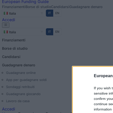
European
Funding Guide
Finanziamenti
Borse di studio
Candidarsi
Guadagnare denaro
IT
EN
Italia
Accedi
IT
EN
Italia
Finanziamenti
Borse di studio
Candidarsi
Guadagnare denaro
Guadagnare online
European
App per guadagnare soldi
Sondaggi retribuiti
If you wish 
sensitive in
Guadagnare giocando
confirm you
Lavoro da casa
continue se
Accedi
information 