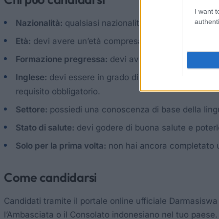
I want t
authenti
Nazionalità:
qualsiasi nazionalità, a condizione che 
Età:
devi avere un’età compresa tra i 18 e i 32 anni.
Formazione pregressa:
devi aver completato la scuo
Inglese:
devi essere in grado di comunicare in ingle
requisito obbligatorio.
Settore:
possiedi una conoscenza di base della lingua
Stato di salute:
devi godere di buona salute e poterl
Solo per la prima volta:
non hai ancora completato u
Come candidarsi
Candidati tramite il portale online ufficiale Darmasiswa 
l’Ambasciata o il Consolato indonesiano nel tuo paese. L