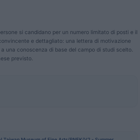
rsone si candidano per un numero limitato di posti e il
convincente e dettagliato: una lettera di motivazione
re a una conoscenza di base del campo di studi scelto.
mese previsto.
al Taiwan Museum of Fine Arts/PNEK/V2 - Summer