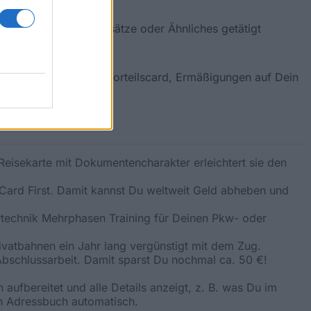
ssen keine Mindestumsätze oder Ähnliches getätigt
auch keine.
weise eine gratis ÖBB-Vorteilscard, Ermäßigungen auf Dein
Reisekarte mit Dokumentencharakter erleichtert sie den
aCard First. Damit kannst Du weltweit Geld abheben und
rtechnik Mehrphasen Training für Deinen Pkw- oder
ivatbahnen ein Jahr lang vergünstigt mit dem Zug.
Abschlussarbeit. Damit sparst Du nochmal ca. 50 €!
aufbereitet und alle Details anzeigt, z. B. was Du im
n Adressbuch automatisch.