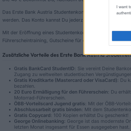
I want t
Das Erste Bank Austria Studentenkonto ist komplett koste
authenti
werden. Das Konto kannst Du jederzeit kündigen, da es ke
Mit der Eröffnung eines Studentenkontos bei der Ersten 
Führerscheintraining, Gutscheine für den Copyshop etc. So
Zusätzliche Vorteile des Erste Bank Austria Studente
Gratis BankCard StudentID
: Sie vereint Deine Banko
Zugang zu weltweiten studentischen Vergünstigungen
Gratis Kreditkarte (Mastercard oder VisaCard)
: Du k
bezahlen.
20 Euro Ermäßigung für den Führerschein
: Du erhä
Motorrad-Führerschein.
ÖBB-Vorteilscard Jugend gratis
: Mit der ÖBB-Vortei
Abschlussarbeit gratis binden
: Mit dem Studentenko
Gratis Copycard
: 100 Kopien erhältst Du geschenkt!
George Onlinebanking:
George ist das modernste Onli
letzten Monat insgesamt für Essen ausgegeben hast