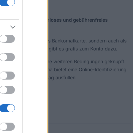
er tun, als ein
kostenloses und gebührenfreies
ient aber nicht nur als Bankomatkarte, sondern auch als
e BankCard StudentID gibt es gratis zum Konto dazu.
Prämie ist auch an keine weiteren Bedingungen geknüpft.
 die Erste Bank Austria bietet eine Online-Identifizierung
er Filiale Deinen Antrag ausfüllen.
 Voraussetzungen.