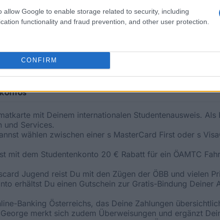
o allow Google to enable storage related to security, including
nlos und gebührenfrei für österreichische Studenten. Es mü
cation functionality and fraud prevention, and other user protection.
ine Mindestlaufzeit hat. Kontoführungsgebühren entstehen 
Bank Austria winken zudem noch
weitere Vorteile
, beispiels
CONFIRM
mit sparst Du im Studentenalltag viel Geld!
nkontos
matkarte mit Deinem internationalen Studentenausweis. Als 
 und Services.
annst wählen zwischen einer s MasterCard First oder s Vis
ltst mit dem Studentenkonto 20 € Rabatt für ein ÖAMTC Fah
lscard Jugend reist Du mit den Zügen der ÖBB und vielen Pr
nto erhältst Du einen Gutschein zur Gratis-Bindung Deiner 
ne-Banking Österreichs, das Deine Zahlungen übersichtlich 
. George merkt sich zudem Überweisungen und ergänzt Dei