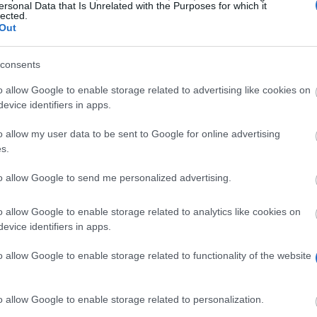
ersonal Data that Is Unrelated with the Purposes for which it
lected.
Out
en Geldprämien in Höhe von 40 €!
Dafür musst Du nichts weit
consents
o allow Google to enable storage related to advertising like cookies on
t kannst Du bargeldlos bezahlen und Bargeld abheben. Sie d
evice identifiers in apps.
nstigungen und Vorteile auf der ganzen Welt genießt. Dein
o allow my user data to be sent to Google for online advertising
d für Studenten
komplett kostenlos und gebührenfrei
. Die 
s.
online
eröffnen. Ein Gang zur Bank oder Post entfällt somit –
to allow Google to send me personalized advertising.
st, kannst Du aber auch zu einem persönlichen Termin in ein
o allow Google to enable storage related to analytics like cookies on
evice identifiers in apps.
Dir also, die 40 €-Prämie so schnell wie möglich zu sichern.
o allow Google to enable storage related to functionality of the website
ria
o allow Google to enable storage related to personalization.
ffnet hast. Das ist wirklich alles.
Es gibt keine weiteren