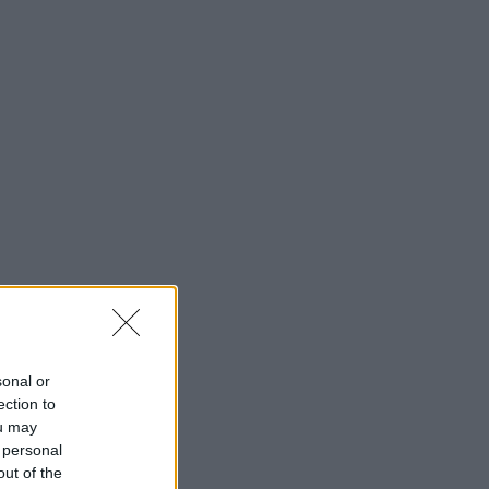
sonal or
ection to
ou may
 personal
out of the