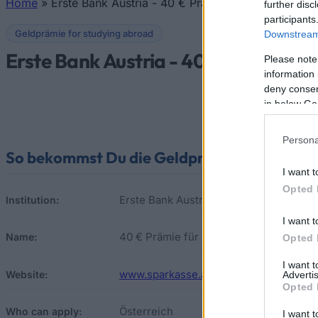
Home
»
Erste Bank Austria - 40 € Prämie für Studenten
further disc
You are here
participants
Geldprämie for studying abroad
Downstream 
Erste Bank Austria - 40 € Prämie fü
Please note
information 
deny consent
in below Go
Persona
So bekommst Du die Geldprämie
I want t
Opted 
Erste Bank Austria
Institution:
I want t
40 € Prämie für Studenten
Name:
Opted 
I want 
www.sparkasse.at/erstebank/Privatkun
Website:
Advertis
Opted 
Österreich
Who can apply:
I want t