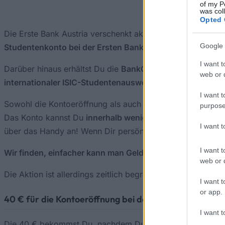
of my P
was col
Opted 
Die Erste Bank Austria verschenkt aktuell
an alle Student
Google 
Studentenkonto bei der Ersten Bank Austria zu eröffnen.
I want t
Darüber hinaus erhältst Du die
BankCard StudentID
: Dami
web or d
internationaler ISIC-Studentenausweis
, mit dem Du Vergü
I want t
Sowohl die Kontoeröffnung als auch die Kontoführung sin
purpose
Das Konto kannst Du
innerhalb weniger Minuten bequem 
I want 
über das Handy an! Wenn Dir persönliche Beratung lieber i
I want t
Wir finden, einfacher kann man Geld nicht verdienen.
web or d
Die Aktion ist allerdings zeitlich begrenzt. Wir empfehlen 
I want t
or app.
40 € für die Kontoeröffnung bei der Ersten Bank Aust
I want t
Die 40 € bekommst Du, nachdem Du das Studentenkonto erö