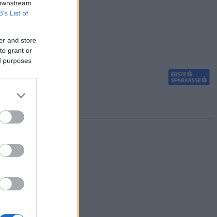
 downstream
B’s List of
er and store
to grant or
ed purposes