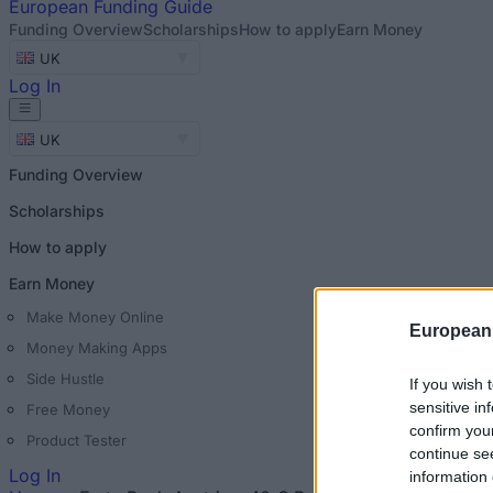
European
Funding Guide
Funding Overview
Scholarships
How to apply
Earn Money
UK
Log In
UK
Funding Overview
Scholarships
How to apply
Earn Money
Make Money Online
European
Money Making Apps
Side Hustle
If you wish 
sensitive in
Free Money
confirm you
Product Tester
continue se
Log In
information 