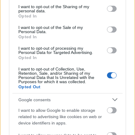
services and may gather and store information including but
Universia Foundation - Capacitas Pr
not limited to your visit or usage behaviour. You may click to
I want to opt-out of the Sharing of my
Universia Foundation
personal data.
Scholarships
grant or deny consent to Google and its third-party tags to
Opted In
use your data for below specified purposes in below Google
UIMP-Menéndez Pelayo
UIMP-Menéndez Pelayo Internationa
consent section.
I want to opt-out of the Sale of my
International University
University - Sevilla Scholarship
Personal Data.
Opted In
Mehr anzeigen
I want to opt-out of processing my
Personal Data for Targeted Advertising.
Opted In
I want to opt-out of Collection, Use,
Förderungen für ein Studienjahr / -semester im
Retention, Sale, and/or Sharing of my
Personal Data that Is Unrelated with the
Ausland
Purposes for which it was collected.
Opted Out
Institution
Scholarship
Google consents
CIHEAM - Scholarships to Candidates for a Maste
CIHEAM
Science Programme
I want to allow Google to enable storage
related to advertising like cookies on web or
University of
University of Cádiz - UCA International Mobility
device identifiers in apps.
Cádiz
Programme for Master and Doctorate