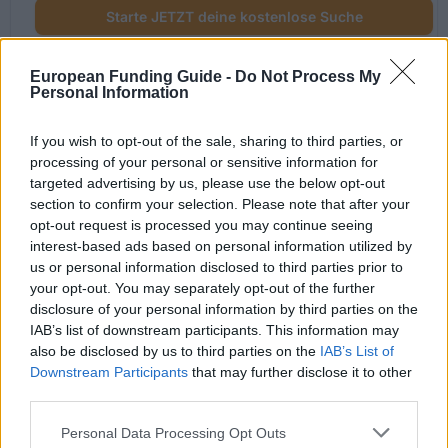
Starte JETZT deine kostenlose Suche
European Funding Guide -
Do Not Process My
Personal Information
Kürzlich hinzugefügte
Fördermöglichkeiten
If you wish to opt-out of the sale, sharing to third parties, or
processing of your personal or sensitive information for
targeted advertising by us, please use the below opt-out
Förderungen für dein Studium in Spanien
section to confirm your selection. Please note that after your
opt-out request is processed you may continue seeing
Institution
Scholarship
interest-based ads based on personal information utilized by
us or personal information disclosed to third parties prior to
Autonomous Community
Autonomous Community of
your opt-out. You may separately opt-out of the further
of Andalusia/University of
Andalusia/University of Seville - Jun
disclosure of your personal information by third parties on the
Seville
Andalucía Scholarship
IAB’s list of downstream participants. This information may
also be disclosed by us to third parties on the
IAB’s List of
UIMP-Menéndez Pelayo
UIMP-Menéndez Pelayo Internationa
Downstream Participants
that may further disclose it to other
International University
University - Teneriffe Scholarship
third parties.
UIMP-Menéndez Pelayo
UIMP-Menéndez Pelayo Internationa
Please note that this website/app uses one or more Google
International University
University - Valencia Scholarship
Personal Data Processing Opt Outs