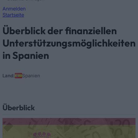
Anmelden
Startseite
Sie sind hier
Überblick der finanziellen
Unterstützungsmöglichkeiten
in Spanien
Land:
Spanien
Überblick