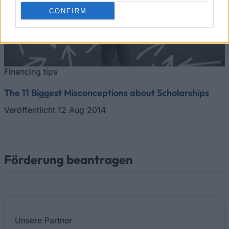
CONFIRM
Financing tips
The 11 Biggest Misconceptions about Scholarships
Veröffentlicht 12 Aug 2014
Förderung beantragen
Unsere
Partner