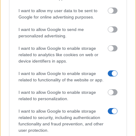
Mathematical Institute,
Mathematical Institute, University of
University of Oxford
- Foley-Béjar Scholarship
I want to allow my user data to be sent to
Google for online advertising purposes.
Centre for Cross Border
Centre for Cross Border Studies - No
Studies
South Scholarship
I want to allow Google to send me
personalized advertising.
ROBERT GARDINER
ROBERT GARDINER MEMORIAL
MEMORIAL
SCHOLARSHIPS - Robert Gardiner
SCHOLARSHIPS
Scholarship
I want to allow Google to enable storage
related to analytics like cookies on web or
Aristotle University of
Aristotle University of Thessaloniki - I
device identifiers in apps.
Thessaloniki
University Agreements & Other Prog
I want to allow Google to enable storage
related to functionality of the website or app.
Mehr anzeigen
I want to allow Google to enable storage
related to personalization.
I want to allow Google to enable storage
related to security, including authentication
Finanztipps
functionality and fraud prevention, and other
user protection.