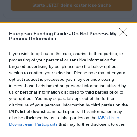
Starte JETZT deine kostenlose Suche
Kürzlich hinzugefügte
European Funding Guide -
Do Not Process My
Personal Information
Fördermöglichkeiten
If you wish to opt-out of the sale, sharing to third parties, or
processing of your personal or sensitive information for
Förderungen für dein Studium in Irland
targeted advertising by us, please use the below opt-out
section to confirm your selection. Please note that after your
Institution
Scholarship
opt-out request is processed you may continue seeing
interest-based ads based on personal information utilized by
Royal
Society of
Royal Society of Chemistry (RSC) - Royal Society 
us or personal information disclosed to third parties prior to
Chemistry
Chemistry (RSC)
your opt-out. You may separately opt-out of the further
(RSC)
disclosure of your personal information by third parties on the
IAB’s list of downstream participants. This information may
University of
University of Ulster - The McColgan Engineering
also be disclosed by us to third parties on the
IAB’s List of
Ulster
Scholarship
Downstream Participants
that may further disclose it to other
third parties.
University of
University of Oxford - Oxford Bursaries for UK/EU
Oxford
students