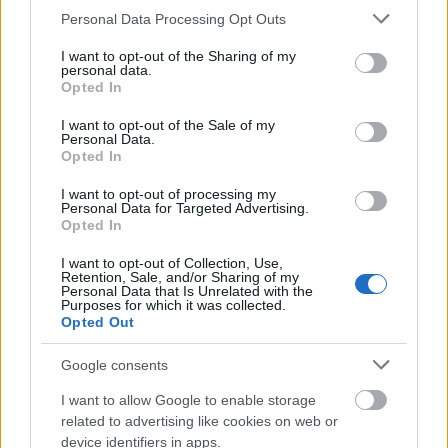
Please note that this website/app uses one or more Google
Personal Data Processing Opt Outs
services and may gather and store information including but
Dublin City University - Post-Soviet Tensions: A 
Dublin City
post-doctoral Training Programme in Post-Soviet A
not limited to your visit or usage behaviour. You may click to
I want to opt-out of the Sharing of my
University
personal data.
for Early Career Researchers
grant or deny consent to Google and its third-party tags to
Opted In
use your data for below specified purposes in below Google
Autonomous
Autonomous Community of Galicia - Traineeships i
consent section.
I want to opt-out of the Sale of my
Community
Galician Movable Heritage
Personal Data.
of Galicia
Opted In
I want to opt-out of processing my
Personal Data for Targeted Advertising.
Mehr anzeigen
Opted In
I want to opt-out of Collection, Use,
Retention, Sale, and/or Sharing of my
Förderungen für ein Studienjahr / -semester im
Personal Data that Is Unrelated with the
Purposes for which it was collected.
Ausland
Opted Out
Institution
Scholarship
Google consents
European Union - Erasmus Mundus A
I want to allow Google to enable storage
European Commission
2: Sud-UE
related to advertising like cookies on web or
device identifiers in apps.